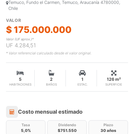
Temuco, Fundo el Carmen, Temuco, Araucanía 4780000,
Chile
VALOR
$ 175.000.000
Valor (UF aprox.)*
UF 4.284,51
* Valor referencial calculado desde el valor original.
5
2
1
126 m²
HABITACIONES
BAÑOS
ESTAC.
SUPERFICIE
Costo mensual estimado
Costo mensual estimado
Tasa
Dividendo
Plazo
5,0%
$751.550
30 años