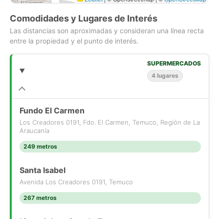
Construcción: 126m2
Comodidades y Lugares de Interés
Las distancias son aproximadas y consideran una línea recta
Precio venta: $175.000.000.-
entre la propiedad y el punto de interés.
Agenda una visita con nosotros!
Vende Castro&Letelier Propiedades - P20254466REE
SUPERMERCADOS
4 lugares
Fundo El Carmen
Los Creadores 0191, Fdo. El Carmen, Temuco, Región de La
Araucanía
249 metros
Santa Isabel
Avenida Los Creadores 0191, Temuco
267 metros