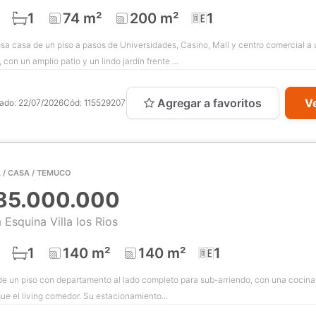
1
74 m²
200 m²
1
a casa de un piso a pasos de Universidades, Casino, Mall y centro comercial a 
, con un amplio patio y un lindo jardín frente ...
Agregar a favoritos
Ve
cado:
22/07/2026
Cód:
115529207
 / CASA / TEMUCO
85.000.000
 Esquina Villa los Rios
1
140 m²
140 m²
1
e un piso con departamento al lado completo para sub-arriendo, con una cocina 
que el living comedor. Su estacionamiento...