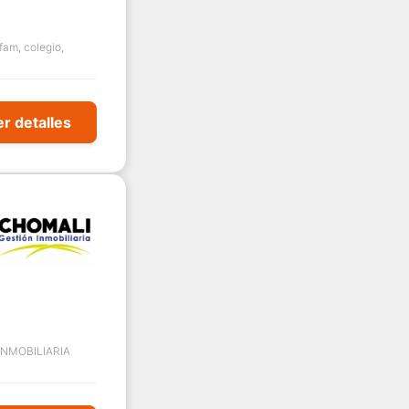
fam, colegio,
r detalles
NMOBILIARIA