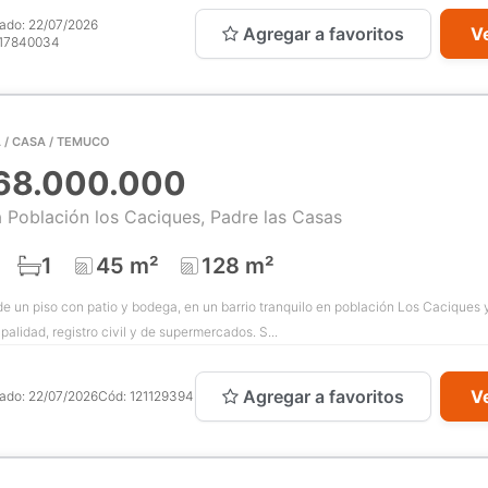
cado:
22/07/2026
Agregar a favoritos
Ve
17840034
 / CASA / TEMUCO
68.000.000
 Población los Caciques, Padre las Casas
1
45 m²
128 m²
e un piso con patio y bodega, en un barrio tranquilo en población Los Caciques 
palidad, registro civil y de supermercados. S...
Agregar a favoritos
Ve
cado:
22/07/2026
Cód:
121129394