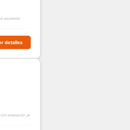
un excelente
r detalles
con ampliación ,al