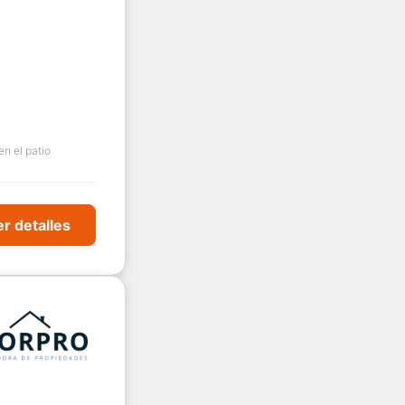
n el patio
r detalles