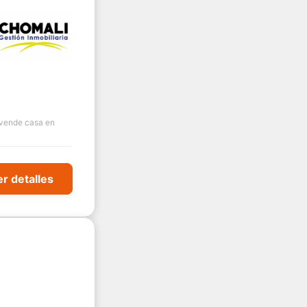
ende casa en
r detalles