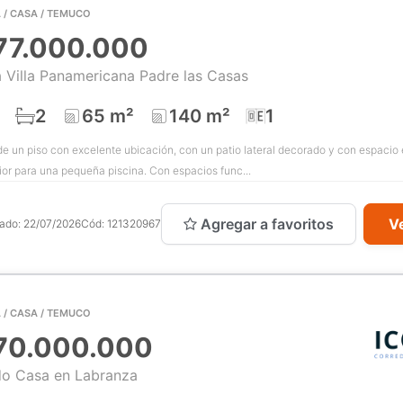
 / CASA / TEMUCO
77.000.000
 Villa Panamericana Padre las Casas
2
65 m²
140 m²
1
e un piso con excelente ubicación, con un patio lateral decorado y con espacio e
ior para una pequeña piscina. Con espacios func...
Agregar a favoritos
Ve
cado:
22/07/2026
Cód:
121320967
 / CASA / TEMUCO
70.000.000
o Casa en Labranza