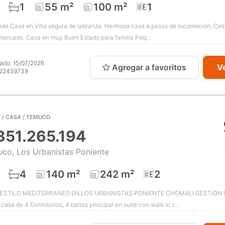
1
55 m²
100 m²
1
de Casa en Villa segura de labranza. Hermosa casa a pasos de locomoción, Ces
ercado. Casa en muy Buen Estado para familia Peq...
cado:
15/07/2026
Agregar a favoritos
Ve
22459739
 / CASA / TEMUCO
351.265.194
co, Los Urbanistas Poniente
4
140 m²
242 m²
2
ESTILO MEDITERRANEO EN LOS URBANISTAS PONIENTE CHOMALI GESTIÓN I
casa de 4 Dormitorios, 4 baños principal en suite con walk in c...