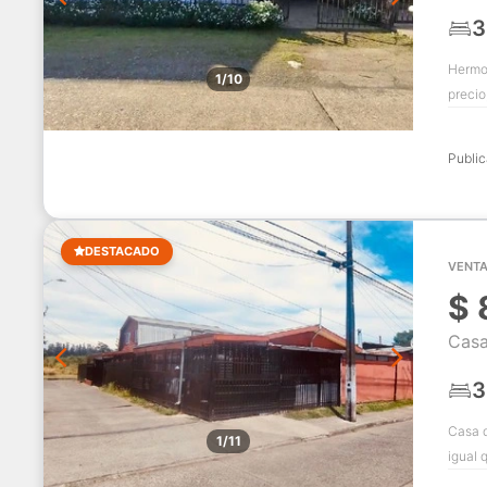
3
Hermos
1/10
precio
Publi
DESTACADO
VENTA
$
Casa
3
Casa d
1/11
igual 