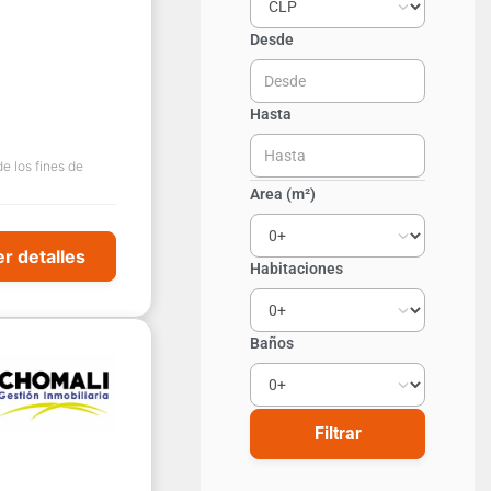
Desde
Hasta
e los fines de
Area
(m²)
r detalles
Habitaciones
Baños
Filtrar