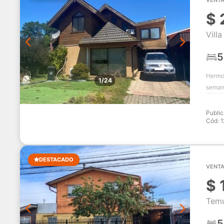
$
Vill
5
Hermos
1/24
semana
Publi
Cód:
1
DESTACADO
VENTA
$
Temu
5