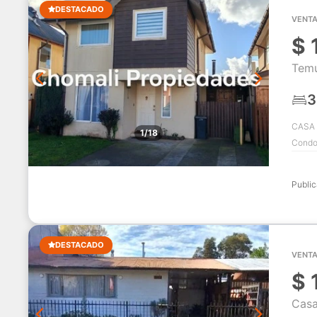
DESTACADO
VENTA
$
Temu
3
CASA 
1/18
Condom
Publi
DESTACADO
VENTA
$
Casa