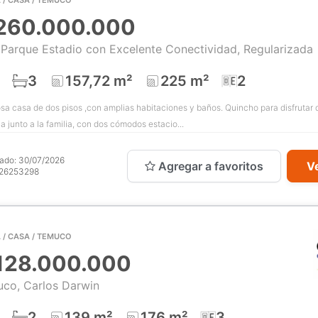
260.000.000
a Parque Estadio con Excelente Conectividad, Regularizada
3
157,72 m²
225 m²
2
a casa de dos pisos ,con amplias habitaciones y baños. Quincho para disfrutar d
 junto a la familia, con dos cómodos estacio...
cado:
30/07/2026
Agregar a favoritos
Ve
26253298
 / CASA / TEMUCO
128.000.000
co, Carlos Darwin
2
139 m²
176 m²
3