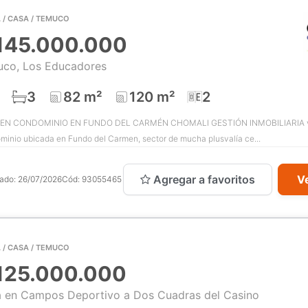
 / CASA / TEMUCO
145.000.000
co, Los Educadores
3
82 m²
120 m²
2
EN CONDOMINIO EN FUNDO DEL CARMÉN CHOMALI GESTIÓN INMOBILIARIA v
inio ubicada en Fundo del Carmen, sector de mucha plusvalía ce...
Agregar a favoritos
Ve
cado:
26/07/2026
Cód:
93055465
 / CASA / TEMUCO
125.000.000
 en Campos Deportivo a Dos Cuadras del Casino