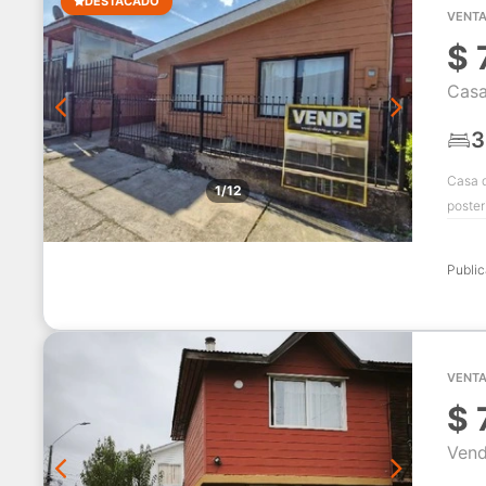
DESTACADO
VENTA
$
Casa
3
Casa d
1/12
poster
Publi
VENTA
$
Vend