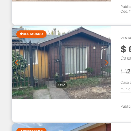
Publi
Cód:
1
DESTACADO
VENTA
$
Casa
2
Casa d
1/17
munici
Publi