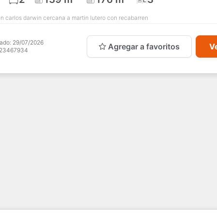
n carlos darwin cercana a martin lutero con recabarren
cado:
29/07/2026
Agregar a favoritos
Ve
123467934