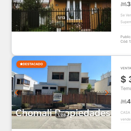
3
Se Ven
1/13
Superm
Publi
Cód:
1
DESTACADO
VENTA
$
Temu
4
CASA 
1/26
vende 