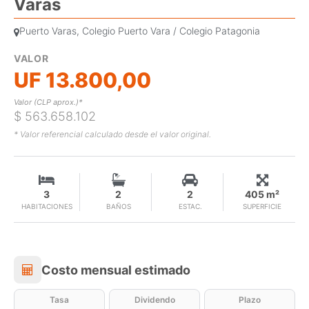
Varas
Puerto Varas, Colegio Puerto Vara / Colegio Patagonia
VALOR
UF 13.800,00
Valor (CLP aprox.)*
$ 563.658.102
* Valor referencial calculado desde el valor original.
3
2
2
405 m²
HABITACIONES
BAÑOS
ESTAC.
SUPERFICIE
Costo mensual estimado
Costo mensual estimado
Tasa
Dividendo
Plazo