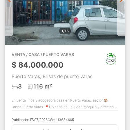
1/15
VENTA / CASA / PUERTO VARAS
$
84.000.000
Puerto Varas, Brisas de puerto varas
3
116 m²
En venta linda y acogedora casa en Puerto Varas, sector 🏠
Brisas Puerto Varas. 📍Ubicada en un lugar tranquilo y ofreciendo
proximidad a servicios es...
Publicado:
17/07/2026
Cód:
113634605