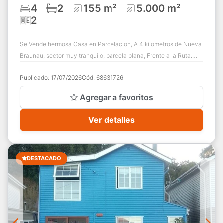
4
2
155 m²
5.000 m²
2
Se Vende hermosa Casa en Parcelacion, A 4 kilometros de Nueva
Braunau, sector muy tranquilo, parcela plana, Frente a la Ruta.
✔️Propiedad de 155 m2 co...
Publicado:
17/07/2026
Cód:
68631726
Agregar a favoritos
Ver detalles
DESTACADO