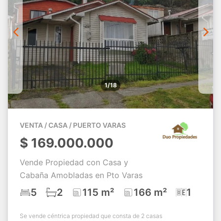
1/18
VENTA / CASA / PUERTO VARAS
$
169.000.000
Vende Propiedad con Casa y
Cabaña Amobladas en Pto Varas
5
2
115 m²
166 m²
1
Se vende céntrica propiedad que consta de 2 casas