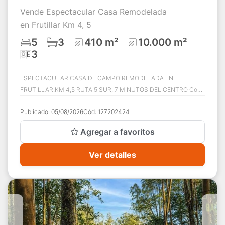
Vende Espectacular Casa Remodelada
en Frutillar Km 4, 5
5
3
410 m²
10.000 m²
3
ESPECTACULAR CASA DE CAMPO REMODELADA EN
FRUTILLAR.KM 4,5 RUTA 5 SUR, 7 MINUTOS DEL CENTRO Con
impresionante parque de 10.000 m² y espacios ideales pa...
Publicado:
05/08/2026
Cód:
127202424
Agregar a favoritos
Ver detalles