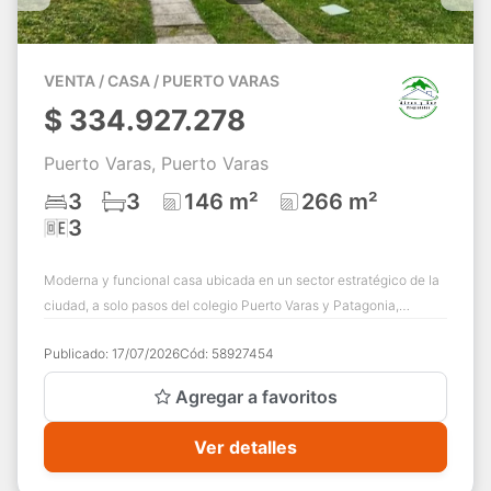
VENTA / CASA / PUERTO VARAS
$
334.927.278
Puerto Varas, Puerto Varas
3
3
146 m²
266 m²
3
Moderna y funcional casa ubicada en un sector estratégico de la
ciudad, a solo pasos del colegio Puerto Varas y Patagonia,
cercano a strep center y mi...
Publicado:
17/07/2026
Cód:
58927454
Agregar a favoritos
Ver detalles