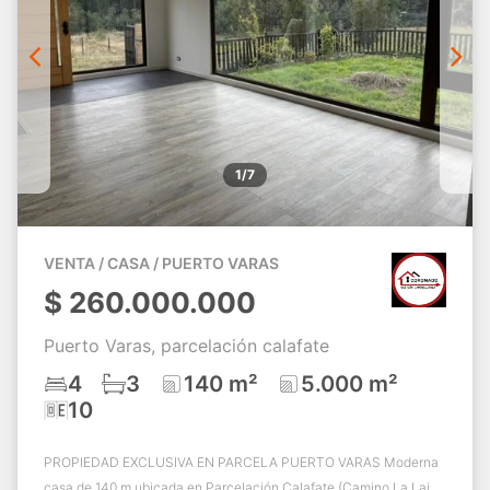
1/7
VENTA / CASA / PUERTO VARAS
$
260.000.000
Puerto Varas, parcelación calafate
4
3
140 m²
5.000 m²
10
PROPIEDAD EXCLUSIVA EN PARCELA PUERTO VARAS Moderna
casa de 140 m ubicada en Parcelación Calafate (Camino La Laja),