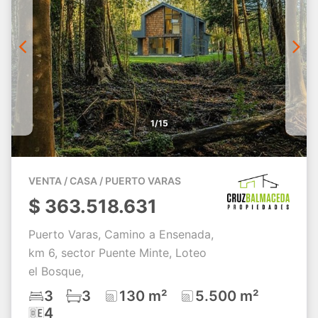
1/15
VENTA / CASA / PUERTO VARAS
$
363.518.631
Puerto Varas, Camino a Ensenada,
km 6, sector Puente Minte, Loteo
el Bosque,
3
3
130 m²
5.500 m²
4