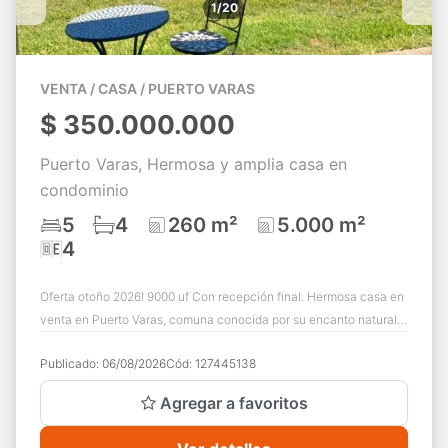
1/20
VENTA / CASA / PUERTO VARAS
$
350.000.000
Puerto Varas, Hermosa y amplia casa en
condominio
5
4
260 m²
5.000 m²
4
Oferta otoño 2026! 9000 uf Con recepción final. Hermosa casa en
venta en Puerto Varas, comuna conocida por su encanto natural y
vistas panorámicas. Es...
Publicado:
06/08/2026
Cód:
127445138
Agregar a favoritos