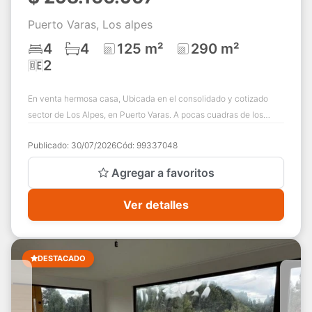
Puerto Varas, Los alpes
4
4
125 m²
290 m²
2
En venta hermosa casa, Ubicada en el consolidado y cotizado
sector de Los Alpes, en Puerto Varas. A pocas cuadras de los
colegios Puerto Varas y Patag...
Publicado:
30/07/2026
Cód:
99337048
Agregar a favoritos
Ver detalles
DESTACADO