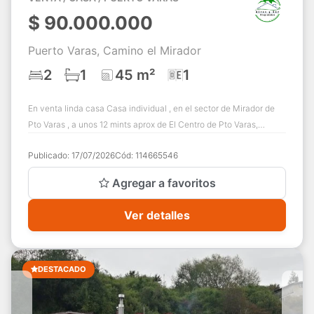
$
90.000.000
Puerto Varas, Camino el Mirador
2
1
45 m²
1
En venta linda casa Casa individual , en el sector de Mirador de
Pto Varas , a unos 12 mints aprox de El Centro de Pto Varas,
cercano a Colegios, Nego...
Publicado:
17/07/2026
Cód:
114665546
Agregar a favoritos
Ver detalles
DESTACADO