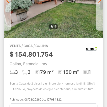
1/16
VENTA / CASA / COLINA
$
154.801.754
Colina, Estancia liray
3
3
79 m²
150 m²
1
Bonita Casa, de 2 pisos!! y un increible y hermoso jardin!!!! GRAN
PLUSVALIA, proyecto de colegio bicentenario, a minutos futuro
Mall Chicureo, entre ...
Publicado:
08/08/2026
Cód:
127984322