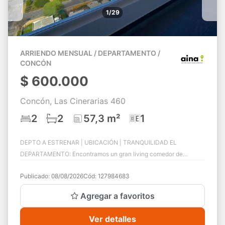
1/29
ARRIENDO MENSUAL / DEPARTAMENTO /
CONCÓN
$
600.000
Concón, Las Cinerarias 460
2
2
57,3 m²
1
DEPTO A ESTRENAR | UBICACIÓN | TRANQUILIDAD EL
DEPARTAMENTO: Encontramos un gran living comedor de
concepto abierto con cocina americana y grandes ven...
Publicado:
08/08/2026
Cód:
127984683
Agregar a favoritos
Ver detalles