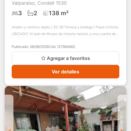
Valparaíso, Condell 1530
3
2
138 m²
Amplio y céntrico depto | 3D 2B Terraza y bodega | Plaza Victoria.
UBICADO: Al lado de Museo de historia natural, a una cuadra de
la Plaza Victoria y ...
Publicado:
08/08/2026
Cód:
127984662
Agregar a favoritos
Ver detalles