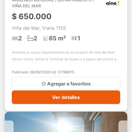
VIÑA DEL MAR
$
650.000
Viña del Mar, Viana 1155
2
2
65 m²
1
Arrienda tu nuevo departamento en el corazón de Viña del Mar!
Sector Viana, frente al Terminal de Buses y a pasos del centro de
Viña del Mar. Canon de...
Publicado:
08/08/2026
Cód:
127988115
Agregar a favoritos
Ver detalles