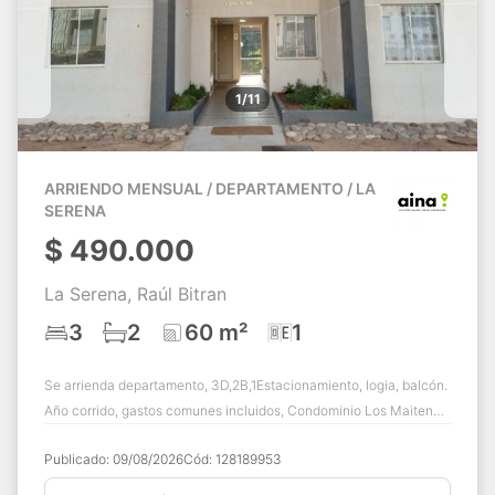
1/11
ARRIENDO MENSUAL / DEPARTAMENTO / LA
SERENA
$
490.000
La Serena, Raúl Bitran
3
2
60 m²
1
Se arrienda departamento, 3D,2B,1Estacionamiento, logia, balcón.
Año corrido, gastos comunes incluidos, Condominio Los Maitenes,
Raúl Bitrán antes de ...
Publicado:
09/08/2026
Cód:
128189953