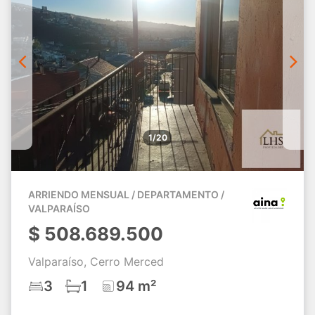
1/20
ARRIENDO MENSUAL / DEPARTAMENTO /
VALPARAÍSO
$
508.689.500
Valparaíso, Cerro Merced
3
1
94 m²