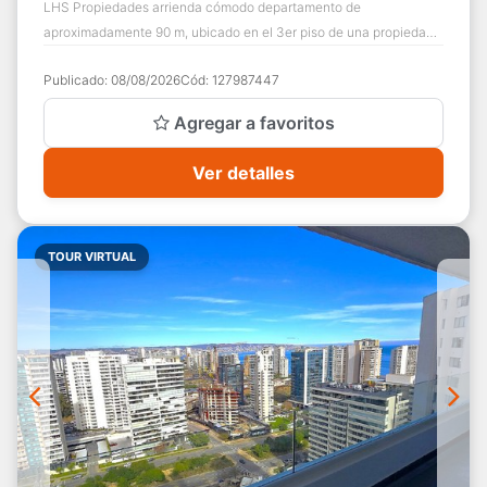
LHS Propiedades arrienda cómodo departamento de
aproximadamente 90 m, ubicado en el 3er piso de una propiedad
de arquitectura tradicional que fue divi...
Publicado:
08/08/2026
Cód:
127987447
Agregar a favoritos
Ver detalles
TOUR VIRTUAL