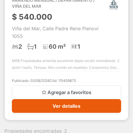
ARRIENDO MENSUAL / DEPARTAMENTO /
VIÑA DEL MAR
$
540.000
Viña del Mar, Calle Padre Rene Pienovi
1055
2
1
60 m²
1
MRB Propiedades arrienda excelente depto recién remodelado. 2
dorm 1 baño. Terraza. Año corrido sin muebles. Condominio Siete
Mares en Agua Santa. Cue...
Publicado:
03/08/2026
Cód:
115459875
Agregar a favoritos
Ver detalles
Propiedades encontradas: 2