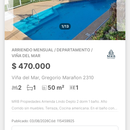
1/13
ARRIENDO MENSUAL / DEPARTAMENTO /
VIÑA DEL MAR
$
470.000
Viña del Mar, Gregorio Marañon 2310
2
1
50 m²
1
MRB Propiedades Arrienda Lindo Depto 2 dorm 1 baño. Año
Corrido sin muebles. Terraza, Cocina americana. En el baño con
conexión para lavadora. Con est...
Publicado:
03/08/2026
Cód:
115459925