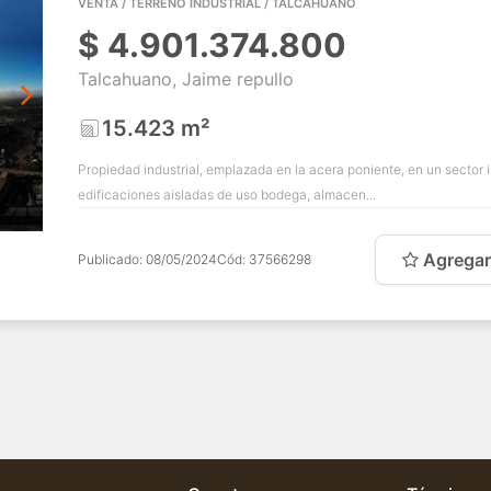
VENTA / TERRENO INDUSTRIAL / TALCAHUANO
$
4.901.374.800
Talcahuano, Jaime repullo
15.423 m²
Propiedad industrial, emplazada en la acera poniente, en un sector i
edificaciones aisladas de uso bodega, almacen...
Agregar
Publicado:
08/05/2024
Cód:
37566298