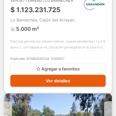
VENTA / TERRENO / LO BARNECHEA
$
1.123.231.725
Lo Barnechea, Cajón del Arrayan
5.000 m²
Preciosa parcela con arboles nativos , suaves pendientes ( 1 a 5 %
aprox. ) , con bajada al rio. Ubicación privilegiada en la zona H del
Cajón del Arr...
Publicado:
07/09/2025
Cód:
12301937
Agregar a favoritos
Ver detalles