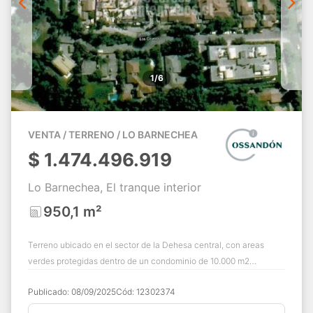
1/6
VENTA / TERRENO / LO BARNECHEA
$
1.474.496.919
Lo Barnechea, El tranque interior
950,1 m²
Terreno ubicado en el sector de la Dehesa central, con areas
verdes protegidas dentro de un condominio de 10.000 m2
aprox.,zona la Dehesa Central Zona...
Publicado:
08/09/2025
Cód:
12302374