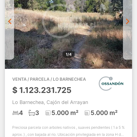
1/4
VENTA / PARCELA / LO BARNECHEA
$
1.123.231.725
Lo Barnechea, Cajón del Arrayan
4
3
5.000 m²
5.000 m²
Preciosa parcela con arboles nativos , suaves pendientes ( 1 a 5 %
aprox. ) , con bajada al rio. Ubicación privilegiada en la zona H del