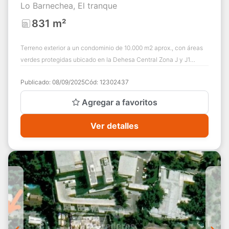
Lo Barnechea, El tranque
831 m²
Terreno exterior a un condominio de 10.000 m2 aprox., con áreas
verdes protegidas ubicado en la Dehesa Central Zona J y J1
Permite el desarrollo de un...
Publicado:
08/09/2025
Cód:
12302437
Agregar a favoritos
Ver detalles