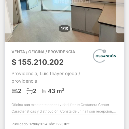
1/10
VENTA / OFICINA / PROVIDENCIA
$
155.210.202
Providencia, Luis thayer ojeda /
providencia
2
2
43 m²
Oficina con excelente conectividad, frente Costanera Center.
Características y distribución: Consta de un hall con recepción,
buen espacio, 1 oficina ...
Publicado:
12/06/2024
Cód:
12231021