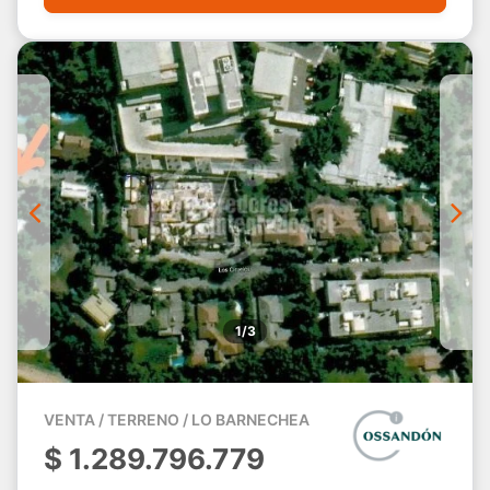
1/3
VENTA / TERRENO / LO BARNECHEA
$
1.289.796.779