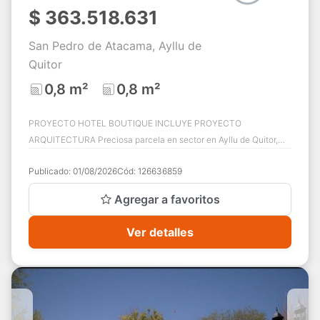
$
363.518.631
San Pedro de Atacama, Ayllu de
Quitor
0,8 m²
0,8 m²
PROYECTO HOTEL BOUTIQUE INCLUYE PROYECTO
ARQUITECTURA Preciosa parcela en sector en Ayllu de Quitor,
San Pedro de Atacama Esta ubicada en el sector ex...
Publicado:
01/08/2026
Cód:
126636859
Agregar a favoritos
Ver detalles