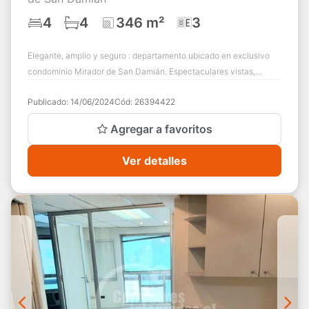
4
4
346 m²
3
Elegante, amplio y seguro : departamento ubicado en exclusivo
condominio Mirador de San Damián. Espectaculares vistas,
luminoso, orientación al Norte ...
Publicado:
14/06/2024
Cód:
26394422
Agregar a favoritos
Ver detalles