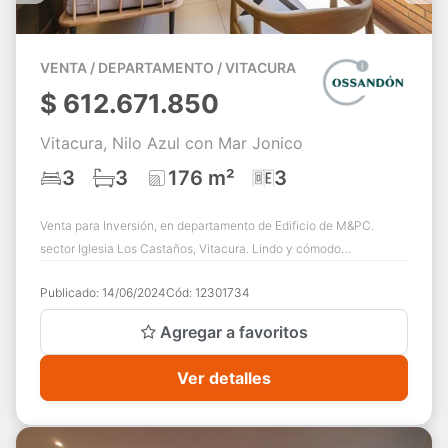
VENTA / DEPARTAMENTO / VITACURA
$
612.671.850
Vitacura, Nilo Azul con Mar Jonico
3
3
176 m²
3
Venta para Inversión, en departamento de Edificio de M&PC.
sector Iglesia Los Castaños, Vitacura. Lindo y cómodo
departamento en 2do piso , con vista ...
Publicado:
14/06/2024
Cód:
12301734
Agregar a favoritos
Ver detalles