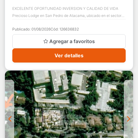
EXCELENTE OPORTUNIDAD INVERSION Y CALIDAD DE VIDA
Precioso Lodge en San Pedro de Atacama, ubicado en el sector
de Ayllu, centro de desarrollo hotelero...
Publicado:
01/08/2026
Cód:
126636832
Agregar a favoritos
Ver detalles