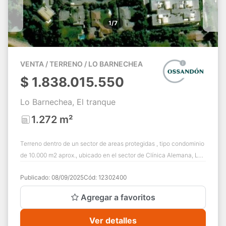
1/7
VENTA / TERRENO / LO BARNECHEA
$
1.838.015.550
Lo Barnechea, El tranque
1.272 m²
Terreno dentro de un sector de areas protegidas , tipo condominio
de 10.000 m2 aprox., ubicado en el sector de Clínica Alemana, Los
Ciruelos la Dehesa...
Publicado:
08/09/2025
Cód:
12302400
Agregar a favoritos
Ver detalles