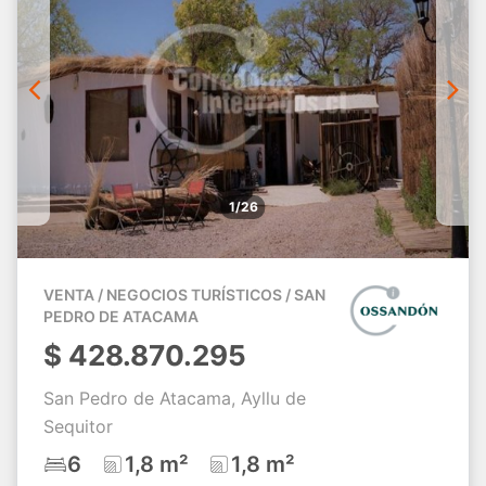
1/26
VENTA / NEGOCIOS TURÍSTICOS / SAN
PEDRO DE ATACAMA
$
428.870.295
San Pedro de Atacama, Ayllu de
Sequitor
6
1,8 m²
1,8 m²