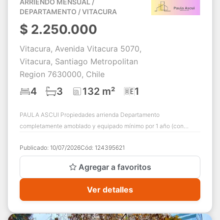
ARRIENDO MENSUAL /
DEPARTAMENTO / VITACURA
$
2.250.000
Vitacura, Avenida Vitacura 5070,
Vitacura, Santiago Metropolitan
Region 7630000, Chile
4
3
132 m²
1
PAULA ASCUI Propiedades arrienda Departamento
completamente amoblado y equipado mínimo por 1 año (con
posibilidad de renovar contrato anual) A partir ...
Publicado:
10/07/2026
Cód:
124395621
Agregar a favoritos
Ver detalles