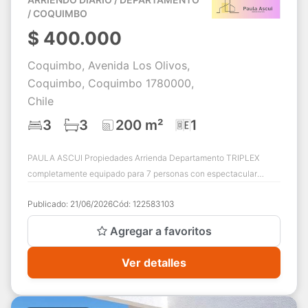
/ COQUIMBO
$
400.000
Coquimbo, Avenida Los Olivos,
Coquimbo, Coquimbo 1780000,
Chile
3
3
200 m²
1
PAULA ASCUI Propiedades Arrienda Departamento TRIPLEX
completamente equipado para 7 personas con espectacular
TERRAZA en 3er piso, vista panorámica 3 ...
Publicado:
21/06/2026
Cód:
122583103
Agregar a favoritos
Ver detalles