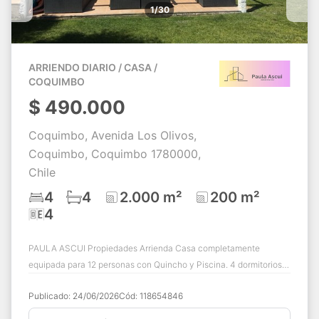
1/30
ARRIENDO DIARIO / CASA /
COQUIMBO
$
490.000
Coquimbo, Avenida Los Olivos,
Coquimbo, Coquimbo 1780000,
Chile
4
4
2.000 m²
200 m²
4
PAULA ASCUI Propiedades Arrienda Casa completamente
equipada para 12 personas con Quincho y Piscina. 4 dormitorios/
4 baños $490.000 por noche Honorar...
Publicado:
24/06/2026
Cód:
118654846