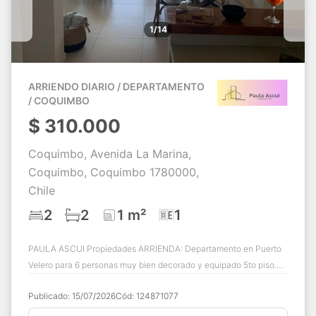
1/14
ARRIENDO DIARIO / DEPARTAMENTO
/ COQUIMBO
$
310.000
Coquimbo, Avenida La Marina,
Coquimbo, Coquimbo 1780000,
Chile
2
2
1 m²
1
PAULA ASCUI Propiedades ARRIENDA: Departamento en Puerto
Velero para 6 personas muy bien decorado y equipado 5to piso.
Excelente linda vista despejada...
Publicado:
15/07/2026
Cód:
124871077