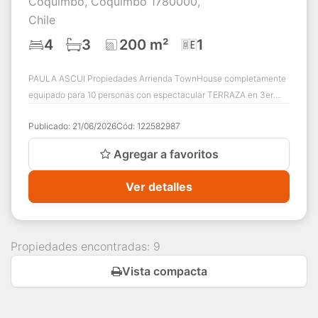
Coquimbo, Coquimbo 1780000,
Chile
4
3
200 m²
1
PAULA ASCUI Propiedades Arrienda TownHouse completamente
equipado para 10 personas con espectacular TERRAZA en 3er
piso, vista panorámica y Quincho, e...
Publicado:
21/06/2026
Cód:
122582987
Agregar a favoritos
Ver detalles
Propiedades encontradas: 9
Vista compacta