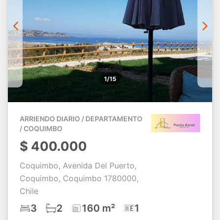
1/15
ARRIENDO DIARIO / DEPARTAMENTO
/ COQUIMBO
$
400.000
Coquimbo, Avenida Del Puerto,
Coquimbo, Coquimbo 1780000,
Chile
3
2
160 m²
1