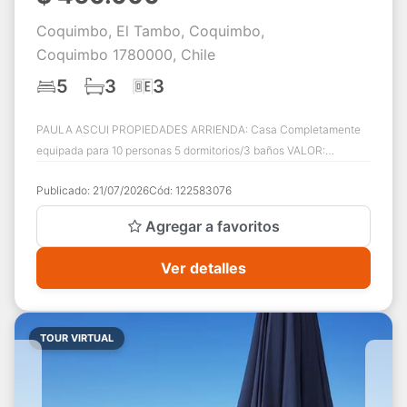
Coquimbo, El Tambo, Coquimbo,
Coquimbo 1780000, Chile
5
3
3
PAULA ASCUI PROPIEDADES ARRIENDA: Casa Completamente
equipada para 10 personas 5 dormitorios/3 baños VALOR:
Temporada Alta $460.000 por noche (Diciemb...
Publicado:
21/07/2026
Cód:
122583076
Agregar a favoritos
Ver detalles
TOUR VIRTUAL