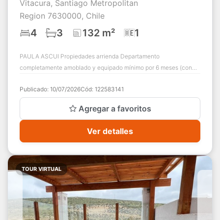
Vitacura, Santiago Metropolitan
Region 7630000, Chile
4
3
132 m²
1
PAULA ASCUI Propiedades arrienda Departamento
completamente amoblado y equipado mínimo por 6 meses (con
posibilidad de renovar contrato anual) A parti...
Publicado:
10/07/2026
Cód:
122583141
Agregar a favoritos
Ver detalles
TOUR VIRTUAL