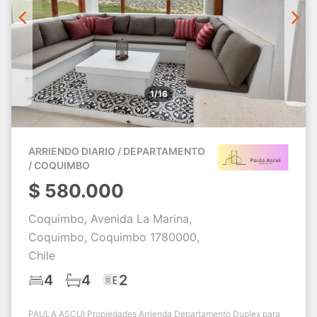
1/16
ARRIENDO DIARIO / DEPARTAMENTO
/ COQUIMBO
$
580.000
Coquimbo, Avenida La Marina,
Coquimbo, Coquimbo 1780000,
Chile
4
4
2
PAULA ASCUI Propiedades Arrienda Departamento Duplex para