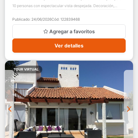
10 personas con espectacular vista despejada. Decoración,
muebles y detalles de muy buen niv...
Publicado:
24/06/2026
Cód:
122839468
Agregar a favoritos
Ver detalles
TOUR VIRTUAL