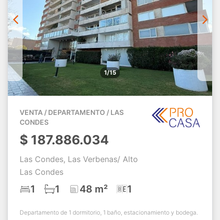
1/15
VENTA / DEPARTAMENTO / LAS
CONDES
$
187.886.034
Las Condes, Las Verbenas/ Alto
Las Condes
1
1
48 m²
1
Departamento de 1 dormitorio, 1 baño, estacionamiento y bodega.