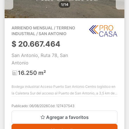
1/14
ARRIENDO MENSUAL / TERRENO
INDUSTRIAL / SAN ANTONIO
$
20.667.464
San Antonio, Ruta 78, San
Antonio
16.250 m²
Bodega industrial Acceso Puerto San Antonio Centro logístico en
la Caletera Sur del acceso al Puerto de San Antonio, a 3,5 km del
terminal portuario y...
Publicado:
06/08/2026
Cód:
127437543
Agregar a favoritos