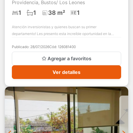
Providencia, Bustos/ Los Leones
1
1
38 m²
1
Atención inversionistas y quienes buscan su primer
departamento! Les presento esta increíble oportunidad en la
comuna de Providencia. Este acogedor de...
Publicado:
28/07/2026
Cód:
126081400
Agregar a favoritos
Ver detalles