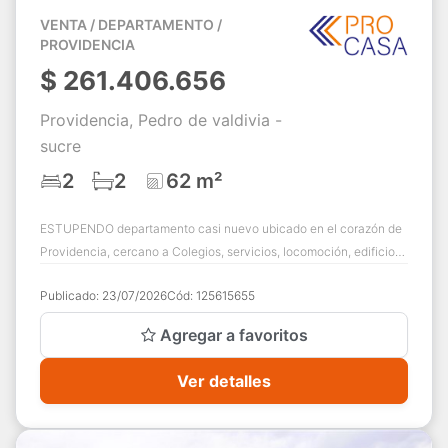
VENTA / DEPARTAMENTO /
PROVIDENCIA
$
261.406.656
Providencia, Pedro de valdivia -
sucre
2
2
62 m²
ESTUPENDO departamento casi nuevo ubicado en el corazón de
Providencia, cercano a Colegios, servicios, locomoción, edificio
muy moderno con todas las ...
Publicado:
23/07/2026
Cód:
125615655
Agregar a favoritos
Ver detalles