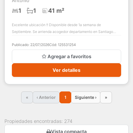
Antonio
1
1
41 m²
Excelente ubicación !! Disponible desde 1a semana de
Septiembre. Se arrienda acogedor departamento en Santiago
Centro, Santo Domingo entre San Antonio...
Publicado:
22/07/2026
Cód:
125531254
Agregar a favoritos
Ver detalles
«
‹ Anterior
1
Siguiente ›
»
Propiedades encontradas: 274
Vista compacta