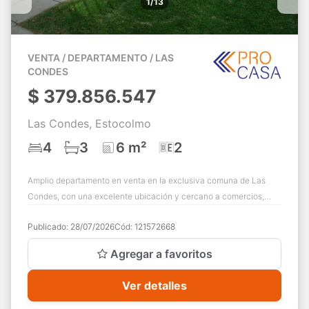
1/13
VENTA / DEPARTAMENTO / LAS
CONDES
$
379.856.547
Las Condes, Estocolmo
4
3
6 m²
2
Amplio departamento en venta en la exclusiva comuna de Las
Condes, con una excelente ubicación y cercano a comercios,
restaurantes y servicios. Este l...
Publicado:
28/07/2026
Cód:
121572668
Agregar a favoritos
Ver detalles