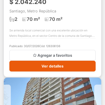
$
2.042.240
Santiago, Metro República
2
70 m²
70 m²
Se arrienda local comercial con una excelente ubicación en
Metro República, en el sector Centro de la comuna de Santiago.
Su cercanía al metro y a div...
Publicado:
30/07/2026
Cód:
126306136
Agregar a favoritos
Ver detalles