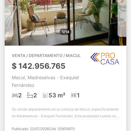
1/14
VENTA / DEPARTAMENTO / MACUL
$
142.956.765
Macul, Madreselvas - Exequiel
Fernández
2
2
53 m²
1
Se vende departamento en la comuna de Macul, específicamente
en Madreselvas - Exequiel Fernández. Esta propiedad cuenta con
una excelente ubicación y ...
Publicado:
23/07/2026
Cód:
125615670