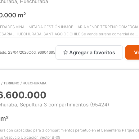
huraba, Huechuraba
0.000 m²
EDADES VIÑA LIMITADA GESTIÓN INMOBILIARIA VENDE TERRENO COMERCIA
SARIAL HUECHURABA, SANTIAGO DE CHILE Se vende terreno comercial de ...
Agregar a favoritos
Ve
cado:
23/04/2026
Cód:
96904695
 / TERRENO / HUECHURABA
6.600.000
huraba, Sepultura 3 compartimientos (95424)
 m²
ura con capacidad para 3 compartimientos perpetuo en el Cementerio Parque d
co Vespucio Ubicación Sector B-09