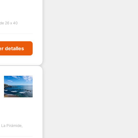
de 26 x 40
r detalles
 La Pirámide,