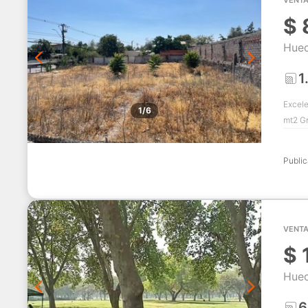
$
Huec
1
Excele
1/6
mt2 Gr
Publi
VENTA
$
Huec
6