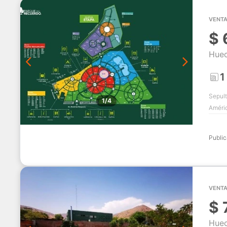
VENTA
$
Huec
1
Sepult
1/4
Améri
Publi
VENTA
$
Huec