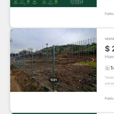
Publi
VENTA
$
Huec
1
Terren
1/21
una ex
Publi