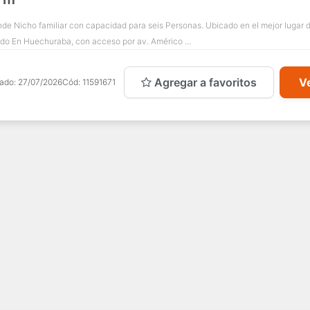
de Nicho familiar con capacidad para seis Personas. Ubicado en el mejor lugar d
do En Huechuraba, con acceso por av. Américo ...
Agregar a favoritos
Ve
cado:
27/07/2026
Cód:
11591671