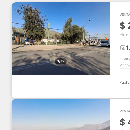
VENTA
$
Huec
1
- Terr
1/12
Pincoy
Publi
VENTA
$