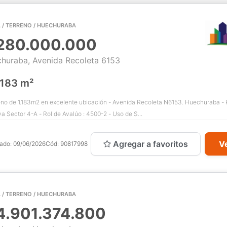
 / TERRENO / HUECHURABA
280.000.000
huraba, Avenida Recoleta 6153
.183 m²
eno de 1.183m2 en excelente ubicación - Avenida Recoleta N6153. Huechuraba -
a Sector 4-A - Rol de Avalúo : 4500-2 - Uso de S...
Agregar a favoritos
Ve
cado:
09/06/2026
Cód:
90817998
 / TERRENO / HUECHURABA
4.901.374.800