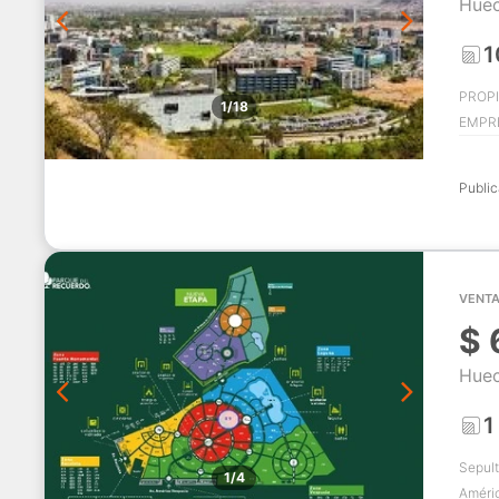
Huec
1
PROPI
1/18
EMPRE
Publi
VENTA
$
Huec
1
Sepult
1/4
Améri