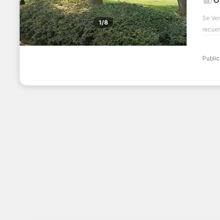
Se Ven
1/8
recuer
Publi