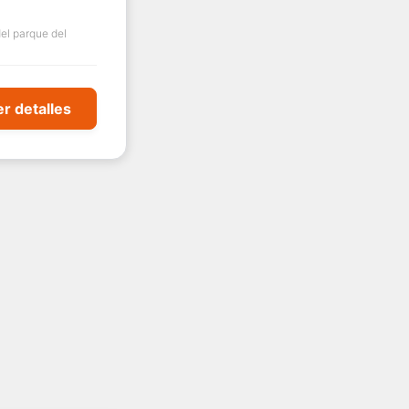
el parque del
r detalles