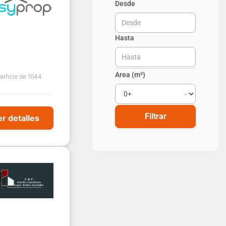
Desde
Hasta
Area
(m²)
erficie de 1044
Filtrar
r detalles