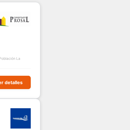
 Población La
r detalles