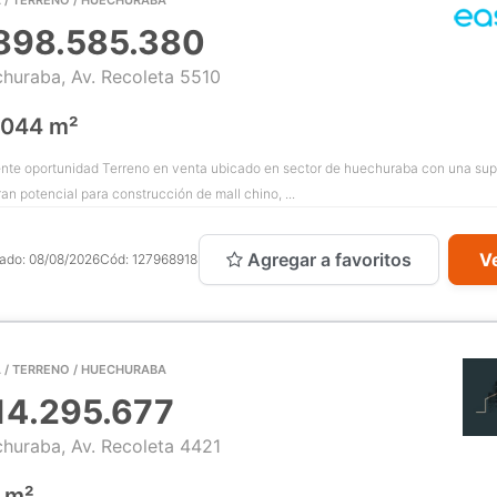
898.585.380
huraba, Av. Recoleta 5510
.044 m²
nte oportunidad Terreno en venta ubicado en sector de huechuraba con una sup
an potencial para construcción de mall chino, ...
Agregar a favoritos
Ve
cado:
08/08/2026
Cód:
127968918
 / TERRENO / HUECHURABA
14.295.677
huraba, Av. Recoleta 4421
 m²