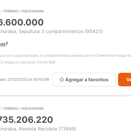
 / TERRENO / HUECHURABA
6.600.000
huraba, Sepultura 3 compartimientos (95425)
 m²
ura con capacidad para 3 compartimientos perpetuo en el Cementerio Parque d
co Vespucio Ubicación Sector B09
Agregar a favoritos
Ve
cado:
21/12/2025
Cód:
81741399
 / TERRENO / HUECHURABA
735.206.220
huraba, Avenida Recoleta (73949)