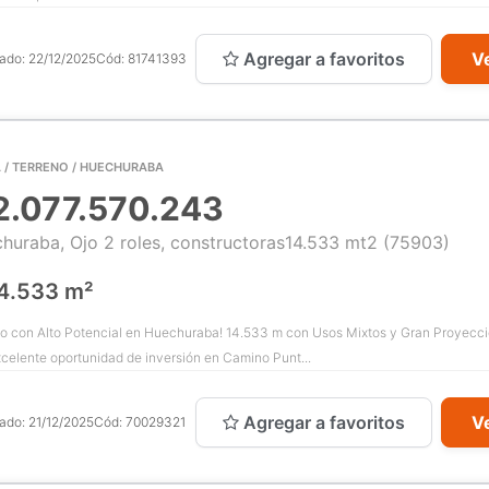
Agregar a favoritos
Ve
cado:
22/12/2025
Cód:
81741393
 / TERRENO / HUECHURABA
2.077.570.243
huraba, Ojo 2 roles, constructoras14.533 mt2 (75903)
4.533 m²
o con Alto Potencial en Huechuraba! 14.533 m con Usos Mixtos y Gran Proyecc
celente oportunidad de inversión en Camino Punt...
Agregar a favoritos
Ve
cado:
21/12/2025
Cód:
70029321