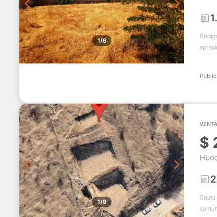
1
Código
1/6
aproxi
Publi
VENTA
$
Huec
2
Costa 
1/9
comun