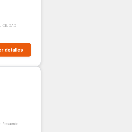
L CIUDAD
r detalles
el Recuerdo