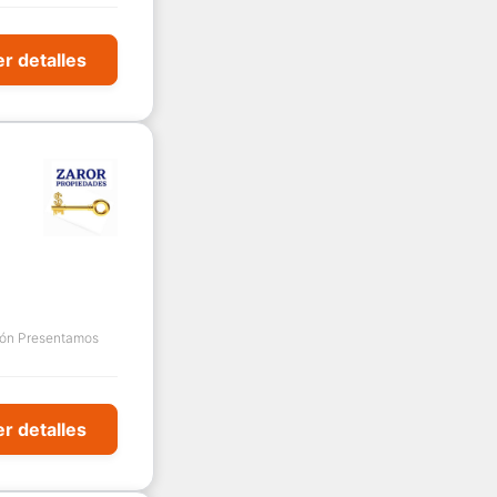
r detalles
ión Presentamos
r detalles