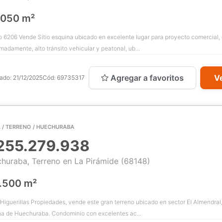
.050 m²
 6206 Vende Sitio esquina ubicado en excelente lugar para proyecto comercial, 
madamente, alto tránsito vehicular y peatonal, ub...
Agregar a favoritos
Ve
cado:
21/12/2025
Cód:
69735317
 / TERRENO / HUECHURABA
255.279.938
huraba, Terreno en La Pirámide (68148)
.500 m²
Higuerillas Propiedades, vende este gran terreno ubicado en sector El Almendral,
a de Huechuraba. Condominio con excelentes ac...