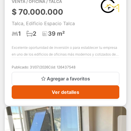
VENTA / OFICINA / TALCA
$
70.000.000
Talca, Edificio Espacio Talca
1
2
39 m²
Excelente oportunidad de inversión o para establecer tu empresa
en uno de los edificios de oficinas más modernos y cotizados de
Talca. Ubicada a pasos...
Publicado:
31/07/2026
Cód:
126437548
Agregar a favoritos
Ver detalles