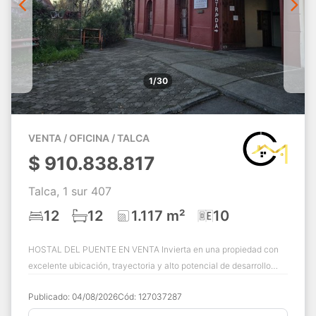
1/30
VENTA / OFICINA / TALCA
$
910.838.817
Talca, 1 sur 407
12
12
1.117 m²
10
HOSTAL DEL PUENTE EN VENTA Invierta en una propiedad con
excelente ubicación, trayectoria y alto potencial de desarrollo
Hostal del Puente representa ...
Publicado:
04/08/2026
Cód:
127037287