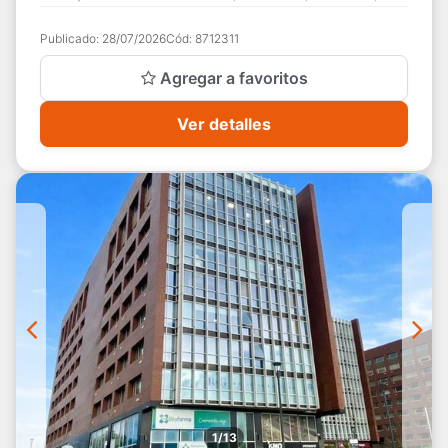
estacionamiento y bodega, m...
Publicado:
28/07/2026
Cód:
8712311
Agregar a favoritos
Ver detalles
1/13