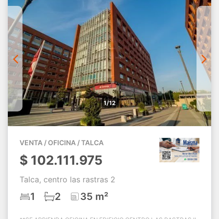
1/12
VENTA / OFICINA / TALCA
$
102.111.975
Talca, centro las rastras 2
1
2
35 m²