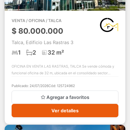
VENTA / OFICINA / TALCA
$
80.000.000
Talca, Edificio Las Rastras 3
1
2
32 m²
OFICINA EN VENTA LAS RASTRAS, TALCA Se vende cómoda y
funcional oficina de 32 m, ubicada en el consolidado sector
oriente de Talca, dentro del reconoc...
Publicado:
24/07/2026
Cód:
125724962
Agregar a favoritos
Ver detalles