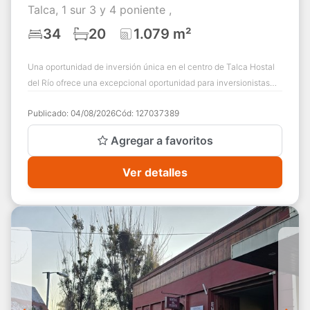
Talca, 1 sur 3 y 4 poniente ,
34
20
1.079 m²
Una oportunidad de inversión única en el centro de Talca Hostal
del Río ofrece una excepcional oportunidad para inversionistas
que buscan adquirir un ...
Publicado:
04/08/2026
Cód:
127037389
Agregar a favoritos
Ver detalles