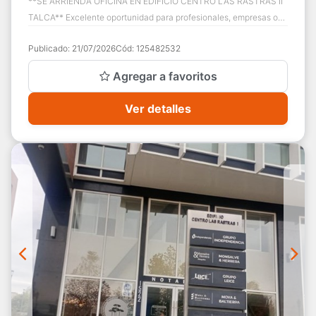
**SE ARRIENDA OFICINA EN EDIFICIO CENTRO LAS RASTRAS II
TALCA** Excelente oportunidad para profesionales, empresas o
emprendedores que buscan una ofic...
Publicado:
21/07/2026
Cód:
125482532
Agregar a favoritos
Ver detalles