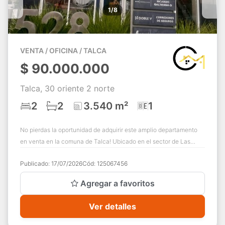
1/8
VENTA / OFICINA / TALCA
$
90.000.000
Talca, 30 oriente 2 norte
2
2
3.540 m²
1
No pierdas la oportunidad de adquirir este amplio departamento
en venta en la comuna de Talca! Ubicado en el sector de Las
Rastras, en 30 oriente 2 no...
Publicado:
17/07/2026
Cód:
125067456
Agregar a favoritos
Ver detalles