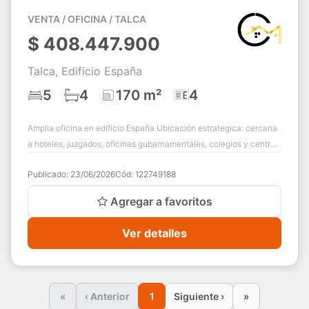
VENTA / OFICINA / TALCA
$
408.447.900
Talca, Edificio España
5
4
170 m²
4
Amplia oficina en edificio España Ubicación estrategica: cercana
a hoteles, juzgados, oficinas gubarnamentales, colegios y centros
comerciales Acceso ...
Publicado:
23/06/2026
Cód:
122749188
Agregar a favoritos
Ver detalles
«
‹ Anterior
1
Siguiente ›
»