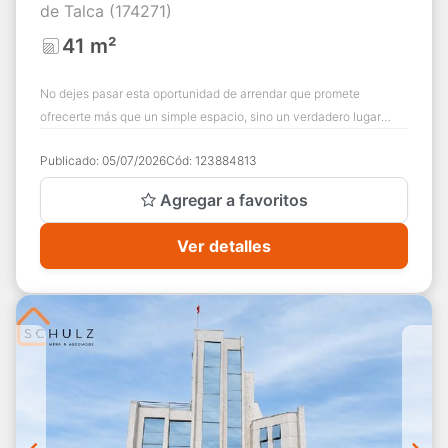
de Talca (174271)
41 m²
No dejes pasar esta oportunidad de arrendar que promete
ofrecerte más que un simple espacio, sino un verdadero lugar
donde tus ideas pueden prosperar....
Publicado:
05/07/2026
Cód:
123884813
Agregar a favoritos
Ver detalles