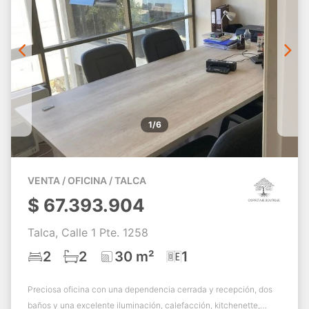
1/6
VENTA / OFICINA / TALCA
$
67.393.904
Talca, Calle 1 Pte. 1258
2
2
30 m²
1
Preciosa oficina con una dependencia cerrada y recepción, dos
baños y una excelente iluminación, calefacción, kitchenette,