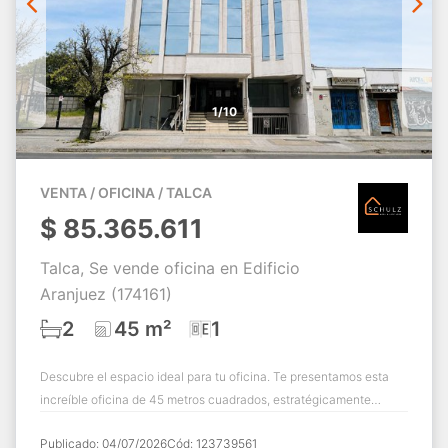
1/10
VENTA / OFICINA / TALCA
$
85.365.611
Talca, Se vende oficina en Edificio
Aranjuez (174161)
2
45 m²
1
Descubre el espacio ideal para tu oficina. Te presentamos esta
increíble oficina de 45 metros cuadrados, estratégicamente
ubicada en una de las zonas ...
Publicado:
04/07/2026
Cód:
123739561