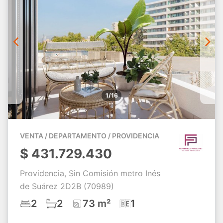
1/16
VENTA / DEPARTAMENTO / PROVIDENCIA
$
431.729.430
Providencia, Sin Comisión metro Inés
de Suárez 2D2B (70989)
2
2
73 m²
1