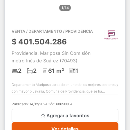
1/14
VENTA / DEPARTAMENTO / PROVIDENCIA
$
401.504.286
Providencia, Mariposa Sin Comisión
metro Inés de Suárez (70493)
2
2
61 m²
1
Departamento Mariposa ubicado en uno de los mejores sectores y
con mayor plusvalía, Comuna de Providencia, que se ha
destacado por ser una de las comu...
Publicado:
14/12/2024
Cód:
68650804
Agregar a favoritos
Ver detalles