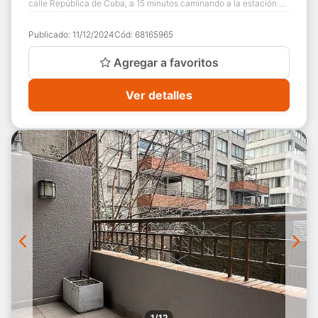
calle República de Cuba, a 15 minutos caminando a la estación de
Metro Bilbao. El condom...
Publicado:
11/12/2024
Cód:
68165965
Agregar a favoritos
Ver detalles
1/12