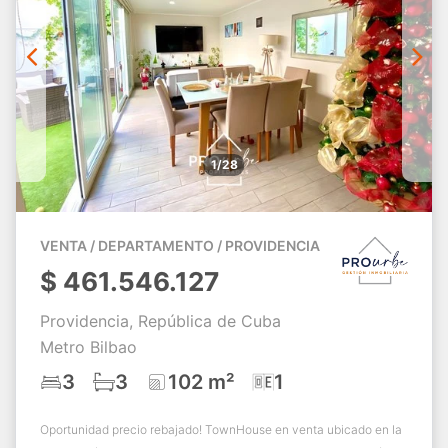
1/28
VENTA / DEPARTAMENTO / PROVIDENCIA
$
461.546.127
Providencia, República de Cuba
Metro Bilbao
3
3
102 m²
1
Oportunidad precio rebajado! TownHouse en venta ubicado en la