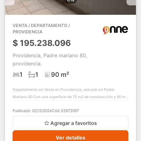
VENTA / DEPARTAMENTO /
PROVIDENCIA
$
195.238.096
Providencia, Padre mariano 80,
providencia.
1
1
90 m²
Departamento en Venta en Providencia, ubicado en Padre
Mariano 80 Con una superficie de 70 m2 de construcción y 90 m2
totales, este acogedor inmueble ...
Publicado:
02/12/2024
Cód:
53972067
Agregar a favoritos
Ver detalles