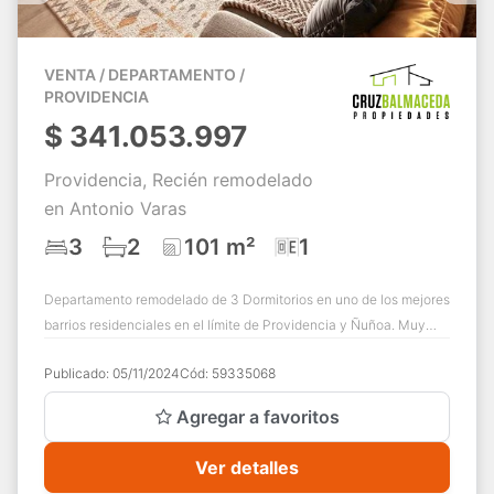
VENTA / DEPARTAMENTO /
PROVIDENCIA
$
341.053.997
Providencia, Recién remodelado
en Antonio Varas
3
2
101 m²
1
Departamento remodelado de 3 Dormitorios en uno de los mejores
barrios residenciales en el límite de Providencia y Ñuñoa. Muy
buena luz natural, distr...
Publicado:
05/11/2024
Cód:
59335068
Agregar a favoritos
Ver detalles