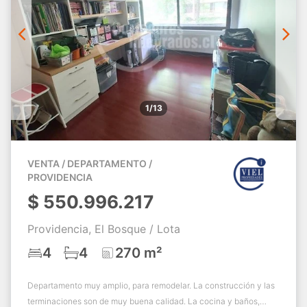
1/13
VENTA / DEPARTAMENTO /
PROVIDENCIA
$
550.996.217
Providencia, El Bosque / Lota
4
4
270 m²
Departamento muy amplio, para remodelar. La construcción y las
terminaciones son de muy buena calidad. La cocina y baños,