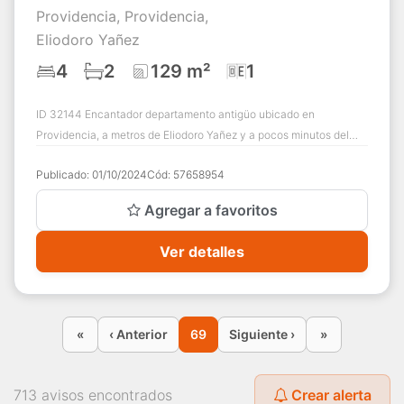
Providencia, Providencia,
Eliodoro Yañez
4
2
129 m²
1
ID 32144 Encantador departamento antigüo ubicado en
Providencia, a metros de Eliodoro Yañez y a pocos minutos del
Puente del Arzobispo y metro estació...
Publicado:
01/10/2024
Cód:
57658954
Agregar a favoritos
Ver detalles
«
‹ Anterior
69
Siguiente ›
»
713 avisos encontrados
Crear alerta