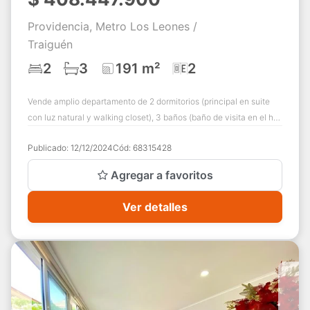
Providencia, Metro Los Leones /
Traiguén
2
3
191 m²
2
Vende amplio departamento de 2 dormitorios (principal en suite
con luz natural y walking closet), 3 baños (baño de visita en el hall
de entrada) más s...
Publicado:
12/12/2024
Cód:
68315428
Agregar a favoritos
Ver detalles