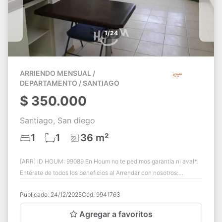
1/24
ARRIENDO MENSUAL /
DEPARTAMENTO / SANTIAGO
$
350.000
Santiago, San diego
1
1
36 m²
[ARR] ID HOUM: 99089 En Houm no te pedimos garantía ni aval*.
Entérate de todos los beneficios al Arrendar con nosotros:
Asistencia e intermediación c...
Publicado:
24/12/2025
Cód:
9941763
Agregar a favoritos