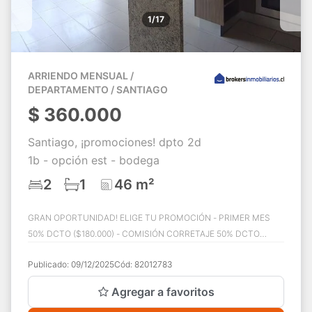
1/17
ARRIENDO MENSUAL /
DEPARTAMENTO / SANTIAGO
$
360.000
Santiago, ¡promociones! dpto 2d
1b - opción est - bodega
2
1
46 m²
GRAN OPORTUNIDAD! ELIGE TU PROMOCIÓN - PRIMER MES
50% DCTO ($180.000) - COMISIÓN CORRETAJE 50% DCTO
($90.000) - PRIMER MES GGCC GRATIS. BGT arrienda a...
Publicado:
09/12/2025
Cód:
82012783
Agregar a favoritos