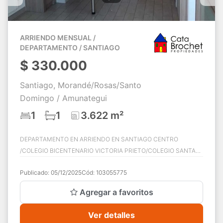
ARRIENDO MENSUAL /
DEPARTAMENTO / SANTIAGO
$
330.000
Santiago, Morandé/Rosas/Santo
Domingo / Amunategui
1
1
3.622 m²
DEPARTAMENTO EN ARRIENDO EN SANTIAGO CENTRO
/COLEGIO BICENTENARIO VICTORIA PRIETO/COLEGIO SANTA
MARIA DE SANTIAGO/ METRO ESTACION PLAZA DE ARMAS
Publicado:
05/12/2025
Cód:
103055775
/CAL ...
Agregar a favoritos
Ver detalles