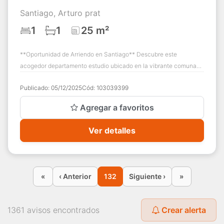
Santiago, Arturo prat
1
1
25 m²
**Oportunidad de Arriendo en Santiago** Descubre este
acogedor departamento estudio ubicado en la vibrante comuna
de Santiago. Con una superficie de 2...
Publicado:
05/12/2025
Cód:
103039399
Agregar a favoritos
Ver detalles
«
‹ Anterior
132
Siguiente ›
»
1361 avisos encontrados
Crear alerta