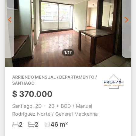
1/17
ARRIENDO MENSUAL / DEPARTAMENTO /
SANTIAGO
$
370.000
Santiago, 2D + 2B + BOD / Manuel
Rodriguez Norte / General Mackenna
2
2
46 m²