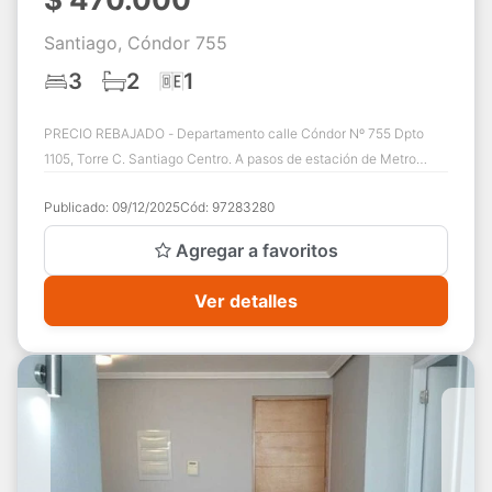
Santiago, Cóndor 755
3
2
1
PRECIO REBAJADO - Departamento calle Cóndor Nº 755 Dpto
1105, Torre C. Santiago Centro. A pasos de estación de Metro
Santa Isabel - Dormitorio matrimo...
Publicado:
09/12/2025
Cód:
97283280
Agregar a favoritos
Ver detalles