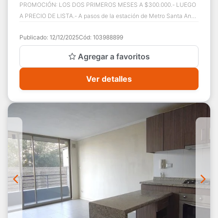
PROMOCIÓN: LOS DOS PRIMEROS MESES A $300.000.- LUEGO
A PRECIO DE LISTA.- A pasos de la estación de Metro Santa Ana
y Cal y Canto, y a cuadras del cent...
Publicado:
12/12/2025
Cód:
103988899
Agregar a favoritos
Ver detalles