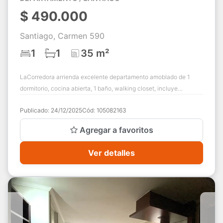
$
490.000
Santiago, Carmen 590
1
1
35 m²
LaCorredora arrienda excelente departamento amoblado de 1
dormitorio, cocina abierta, 1 baño, walking closet, incluye
estacionamiento. El canon de arr...
Publicado:
24/12/2025
Cód:
105082163
Agregar a favoritos
Ver detalles