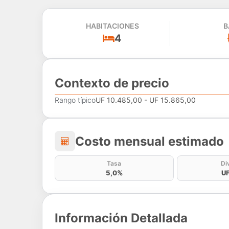
HABITACIONES
B
4
Contexto de precio
Rango típico
UF 10.485,00 - UF 15.865,00
Costo mensual estima
Costo mensual estimado
Tasa
Di
5,0%
UF
Información Detallada