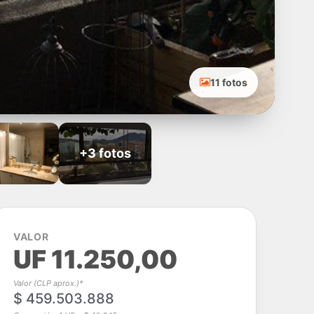
11 fotos
+3 fotos
VALOR
UF 11.250,00
Valor (CLP aprox.)*
$ 459.503.888