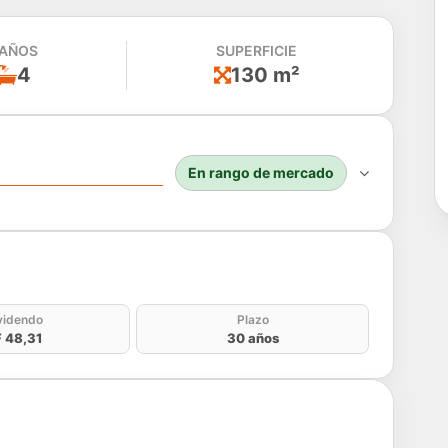
AÑOS
SUPERFICIE
4
130 m²
En rango de mercado
do
videndo
Plazo
 48,31
30 años