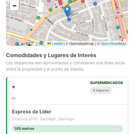
−
Estacionamientos de visita.
Conserje 24/7.
Vigilancia por cámaras.
Leaflet
|
© Openstreetmap | ©
OpenStreetMap
Comodidades y Lugares de Interés
Las distancias son aproximadas y consideran una línea recta
entre la propiedad y el punto de interés.
SUPERMERCADOS
4 lugares
Express de Líder
Vitacura 4100, Santiago, Santiago
105 metros