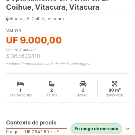
Coihue, Vitacura, Vitacura
Vitacura, El Coihue, Vitacura
VALOR
UF 9.000,00
Valor (CLP aprox.)*
$ 367.603.110
* Valor referencial calculado desde el valor original.
1
2
2
80 m²
HABITACIONES
BAÑOS
ESTAC.
SUPERFICIE
Contexto de precio
En rango de mercado
Rango
UF 7.942,50 - UF