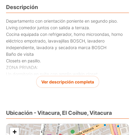
Descripción
Departamento con orientación poniente en segundo piso.
Living comedor juntos con salida a terraza.
Cocina equipada con refrigerador, horno microondas, horno
eléctrico empotrado, lavavajillas BOSCH, lavadero
independiente, lavadora y secadora marca BOSCH
Baño de visita
Closets en pasillo.
ZONA PRIVADA:
Un dormitorio en suite con amplio walkin closet.
Ver descripción completa
GENERAL: Ventanas Termopanel en todo el depto.
Piso madera.
Calefacción por losa radiante.
Una bodega.
Ubicación - Vitacura, El Coihue, Vitacura
Dos estacionamientos.
Gastos comunes $ 200.000 aprox incluyen agua caliente y
suben en invierno de acuerdo a consumo de calefacción.
+
EDIFICIO: