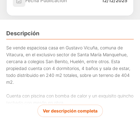
Fecha Publicación
12/12/2025
Descripción
Se vende espaciosa casa en Gustavo Vicuña, comuna de
Vitacura, en el exclusivo sector de Santa María Manquehue,
cercana a colegios San Benito, Huelén, entre otros. Esta
propiedad cuenta con 4 dormitorios, 4 baños y sala de estar,
todo distribuido en 240 m2 totales, sobre un terreno de 404
m2.
Cuenta con piscina con bomba de calor y un exquisito quincho
techado con mesón en obra.
Ver descripción completa
La orientación de la casa es Norte, lo que garantiza una buena
iluminación natural durante gran parte del día. Además, posee
sistema de calefacción por losa radiante, ideal para mantener
una temperatura confortable en todas las áreas de la