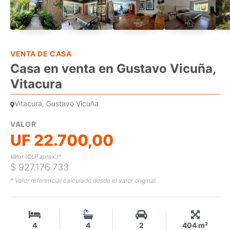
VENTA DE CASA
Casa en venta en Gustavo Vicuña,
Vitacura
Vitacura, Gustavo Vicuña
VALOR
UF 22.700,00
Valor (CLP aprox.)*
$ 927.176.733
* Valor referencial calculado desde el valor original.
4
4
2
404 m²