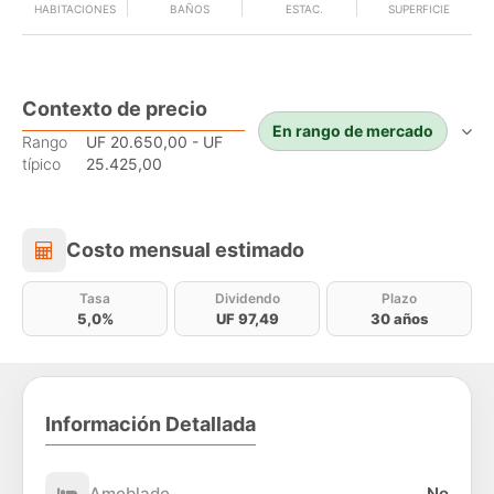
HABITACIONES
BAÑOS
ESTAC.
SUPERFICIE
Contexto de precio
En rango de mercado
Rango
UF 20.650,00 - UF
típico
25.425,00
Costo mensual estimado
Costo mensual estimado
Tasa
Dividendo
Plazo
5,0%
UF 97,49
30 años
Información Detallada
Amoblado
No