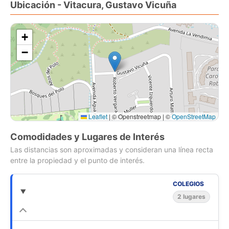
Ubicación - Vitacura, Gustavo Vicuña
vivienda.
Con un diseño de tres pisos, esta casa ofrece amplios
+
espacios interiores y una distribución funcional, perfecta para
−
familias que buscan comodidad y privacidad. Además, su
ubicación en un barrio residencial tranquilo y seguro, la
convierte en una excelente opción para disfrutar de un
entorno apacible en la ciudad. No pierdas la oportunidad de
conocer esta propiedad. Contáctanos para más información!
Leaflet
|
© Openstreetmap | ©
OpenStreetMap
Comodidades y Lugares de Interés
Las distancias son aproximadas y consideran una línea recta
entre la propiedad y el punto de interés.
COLEGIOS
2 lugares