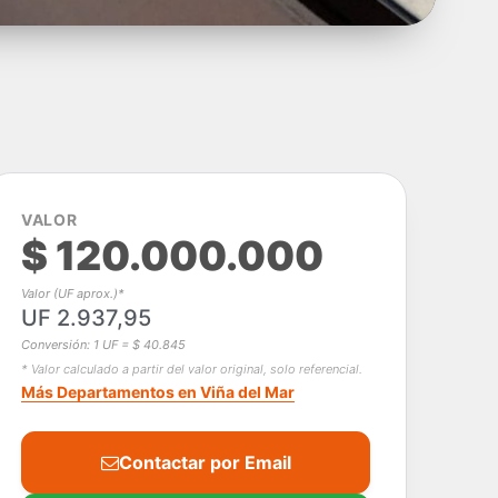
VALOR
$ 120.000.000
Valor (UF aprox.)*
UF 2.937,95
Conversión: 1 UF = $ 40.845
* Valor calculado a partir del valor original, solo referencial.
Más Departamentos en Viña del Mar
Contactar por Email