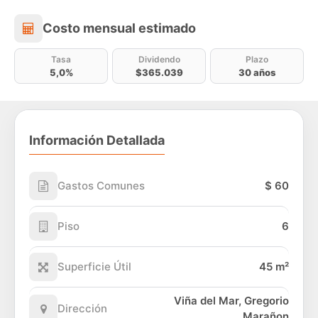
Costo mensual estimado
Costo mensual estimado
Tasa
Dividendo
Plazo
5,0%
$365.039
30 años
Información Detallada
Gastos Comunes
$ 60
Piso
6
Superficie Útil
45 m²
Viña del Mar, Gregorio
Dirección
Marañon