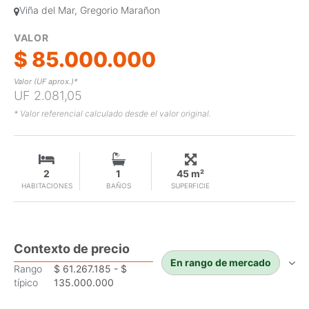
Viña del Mar, Gregorio Marañon
VALOR
$ 85.000.000
Valor (UF aprox.)*
UF 2.081,05
* Valor referencial calculado desde el valor original.
2
1
45 m²
HABITACIONES
BAÑOS
SUPERFICIE
Contexto de precio
En rango de mercado
Rango
$ 61.267.185 - $
típico
135.000.000