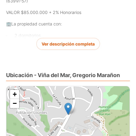
(639VI-57)
VALOR $85.000.000 + 2% Honorarios
🏢
La propiedad cuenta con:
·
2 dormitorios
Ver descripción completa
·
1 baño
·
Living
·
Cocina americana
Ubicación - Viña del Mar, Gregorio Marañon
·
45m2
+
·
Piso 6 (entrada por piso 5)
−
·
Gasto común $60.000
·
No paga contribuciones
·
Sin estacionamiento ni bodega