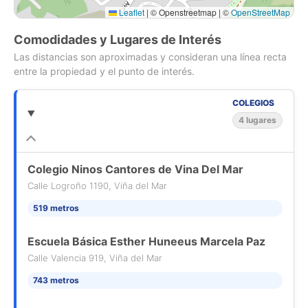
Para agendar visita contactar a Stella Gloria de Kirkman Sgc
Leaflet
|
© Openstreetmap | ©
OpenStreetMap
Propiedades
📞
[Use el formulario de contacto o los medios de
contacto disponibles] o
📩
[Use el formulario de contacto o los
Comodidades y Lugares de Interés
medios de contacto disponibles]
Las distancias son aproximadas y consideran una línea recta
entre la propiedad y el punto de interés.
COLEGIOS
4 lugares
Colegio Ninos Cantores de Vina Del Mar
Calle Logroño 1190, Viña del Mar
519 metros
Escuela Básica Esther Huneeus Marcela Paz
Calle Valencia 919, Viña del Mar
743 metros