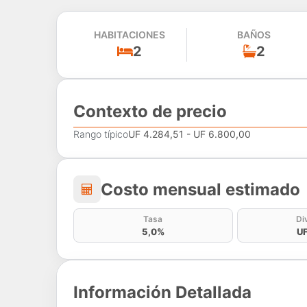
HABITACIONES
BAÑOS
2
2
Contexto de precio
Rango típico
UF 4.284,51 - UF 6.800,00
Costo mensual estima
Costo mensual estimado
Tasa
Di
5,0%
UF
Información Detallada