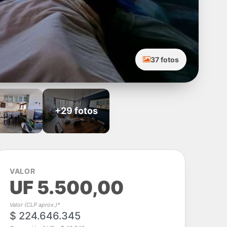
37 fotos
+29 fotos
VALOR
UF 5.500,00
Valor (CLP aprox.)*
$ 224.646.345