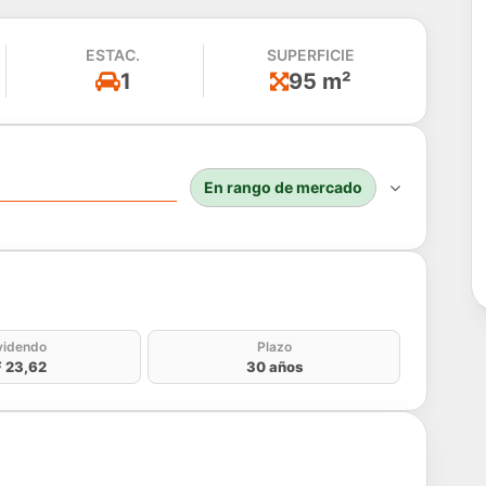
ESTAC.
SUPERFICIE
1
95 m²
En rango de mercado
do
videndo
Plazo
 23,62
30 años