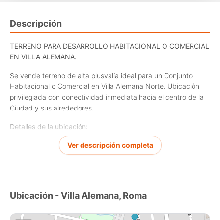
Descripción
TERRENO PARA DESARROLLO HABITACIONAL O COMERCIAL
EN VILLA ALEMANA.
Se vende terreno de alta plusvalía ideal para un Conjunto
Habitacional o Comercial en Villa Alemana Norte. Ubicación
privilegiada con conectividad inmediata hacia el centro de la
Ciudad y sus alrededores.
Detalles de la ubicación:
·
Calle Roma
Ver descripción completa
·
A solo 400 metros de la estación de metro Sargento
Aldea
·
Sector residencial consolidado de alta demanda
Ubicación - Villa Alemana, Roma
Potencial del terreno: