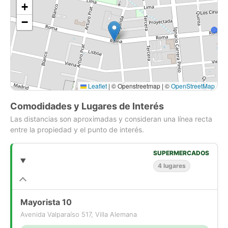
+
·
Superficie de 4312 m2 aproximados
−
·
Apto para proyectos de edificación.
·
Cercano al futuro Hospital Biprovincial de Villa Alemana.
·
Impacto proyectado de 5000 nuevos profesionales en la
zona.
Leaflet
|
© Openstreetmap | ©
OpenStreetMap
Condiciones comerciales:
Comodidades y Lugares de Interés
Las distancias son aproximadas y consideran una línea recta
·
Valor: 4,2 UF por m2
entre la propiedad y el punto de interés.
SUPERMERCADOS
4 lugares
Mayorista 10
Avenida Valparaíso 517, Villa Alemana