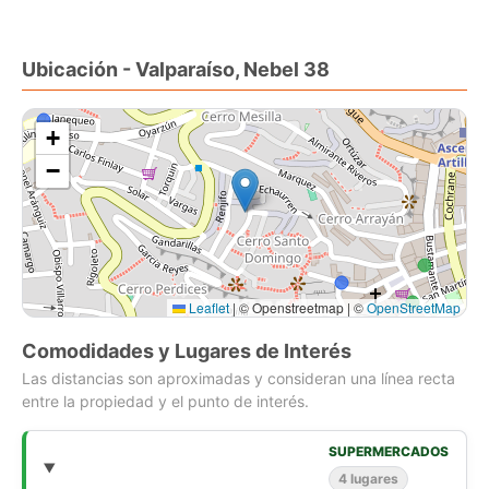
2 baños
Living comedor
Cocina americana
Ubicación - Valparaíso, Nebel 38
Orientación noroeste
Vista abierta hacia la bahía y la ciudad
Ambientes luminosos y funcionales
+
−
Valor diferencial:
Arquitectura de autor
Diseño loft en dos niveles
Sin gastos comunes
Construcción año 2015
Leaflet
|
© Openstreetmap | ©
OpenStreetMap
Termo eléctrico
Apto para crédito hipotecario
Comodidades y Lugares de Interés
Las distancias son aproximadas y consideran una línea recta
Una oportunidad para adquirir una propiedad con carácter y
entre la propiedad y el punto de interés.
bien conectada, cercana a la tradicional Iglesia La Matriz,
Mercado Puerto, universidades, supermercado, comercio y
SUPERMERCADOS
transporte.
4 lugares