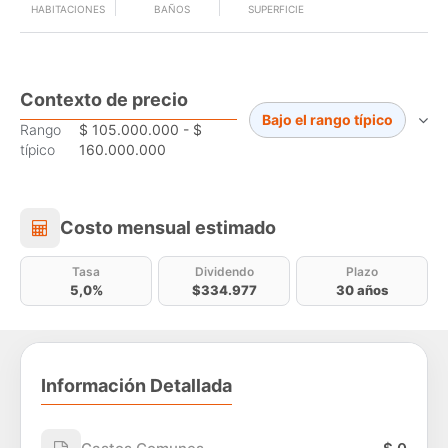
HABITACIONES
BAÑOS
SUPERFICIE
Contexto de precio
Bajo el rango típico
Rango
$ 105.000.000 - $
típico
160.000.000
Costo mensual estimado
Costo mensual estimado
Tasa
Dividendo
Plazo
5,0%
$334.977
30 años
Información Detallada