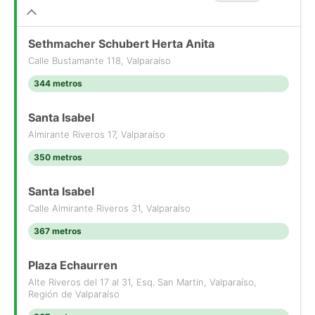
Contáctanos para coordinar tu visita.
LHS Propiedades.
Sethmacher Schubert Herta Anita
- KP497529 - KPT080511 -
Calle Bustamante 118, Valparaíso
- Publicado usando KiteProp CRM Inmobiliario
344 metros
Santa Isabel
Almirante Riveros 17, Valparaíso
350 metros
Santa Isabel
Calle Almirante Riveros 31, Valparaíso
367 metros
Plaza Echaurren
Alte Riveros del 17 al 31, Esq. San Martin, Valparaíso,
Región de Valparaíso