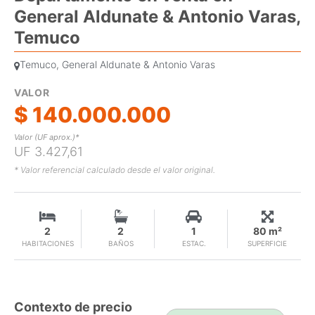
General Aldunate & Antonio Varas,
Temuco
Temuco, General Aldunate & Antonio Varas
VALOR
$ 140.000.000
Valor (UF aprox.)*
UF 3.427,61
* Valor referencial calculado desde el valor original.
2
2
1
80 m²
HABITACIONES
BAÑOS
ESTAC.
SUPERFICIE
Contexto de precio