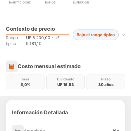
HABITACIONES
BAÑOS
SUPERFICIE
Contexto de precio
Bajo el rango típico
Rango
UF 8.200,00 - UF
típico
9.181,10
Costo mensual estimado
Costo mensual estimado
Tasa
Dividendo
Plazo
5,0%
UF 16,53
30 años
Información Detallada
Amoblado
No