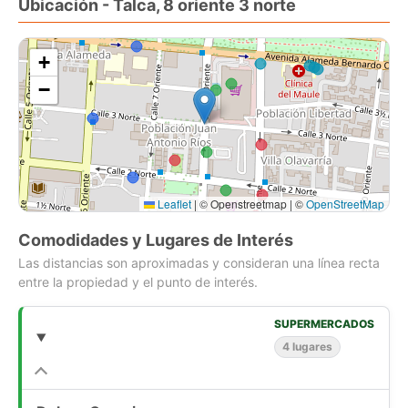
Ubicación - Talca, 8 oriente 3 norte
Precio de Venta 3850 UF + 2% comisión de corretaje
+
Agenda tu visita al
−
[Use el formulario de contacto o los medios de contacto
disponibles]
[Use el formulario de contacto o los medios de contacto
disponibles]
Excelente oportunidad de inversión en el centro de Talca, con
Leaflet
|
© Openstreetmap | ©
OpenStreetMap
muy buena conectividad y accesibilidad.
Comodidades y Lugares de Interés
CIMA PROPIEDADES
Las distancias son aproximadas y consideran una línea recta
www.cimachile.cl
entre la propiedad y el punto de interés.
SUPERMERCADOS
4 lugares