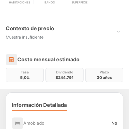
HABITACIONES
BAÑOS
SUPERFICIE
Contexto de precio
Muestra insuficiente
Costo mensual estimado
Costo mensual estimado
Tasa
Dividendo
Plazo
5,0%
$244.791
30 años
Información Detallada
Amoblado
No