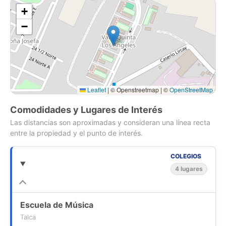
+
&#129309;Precio $57.000.000 + 2% + IVA Honorarios de
Corretaje
−
&#128205;El departamento se encuentra en segundo, próximo
a Universidad de Talca, Instituto Teletón y a menos de 15
minutos del Centro de Talca, contáctanos para más
información
Leaflet
|
© Openstreetmap | ©
OpenStreetMap
&#128654; Excelente acceso a locomoción colectiva.
Comodidades y Lugares de Interés
Las distancias son aproximadas y consideran una línea recta
PRESENCIA PROPIEDADES
entre la propiedad y el punto de interés.
&#55356; www.presenciapropiedades.cl
COLEGIOS
4 lugares
Escuela de Música
Talca