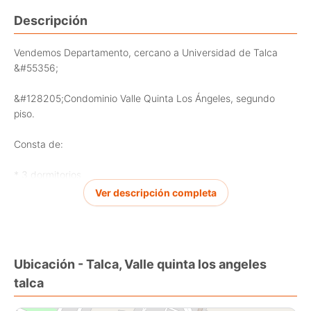
Descripción
Vendemos Departamento, cercano a Universidad de Talca
&#55356;
&#128205;Condominio Valle Quinta Los Ángeles, segundo
piso.
Consta de:
* 3 dormitorios
* 1 baño
Ver descripción completa
* Living comedor
* Logia
* Ventanas termopanel
* Puerta de acceso
Ubicación - Talca, Valle quinta los angeles
* Acceso controlado 24/7 hrs
talca
* Segundo piso
* Estacionamiento