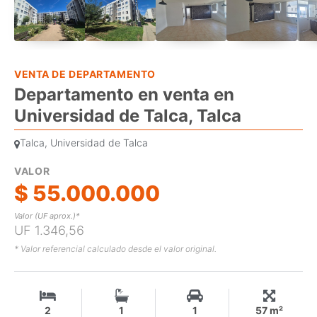
VENTA DE DEPARTAMENTO
Departamento en venta en
Universidad de Talca, Talca
Talca, Universidad de Talca
VALOR
$ 55.000.000
Valor (UF aprox.)*
UF 1.346,56
* Valor referencial calculado desde el valor original.
2
1
1
57 m²