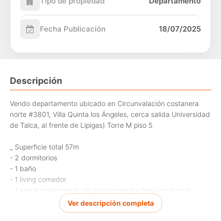
Tipo de propiedad
Departamento
Fecha Publicación
18/07/2025
Descripción
Vendo departamento ubicado en Circunvalación costanera
norte #3801, Villa Quinta los Ángeles, cerca salida Universidad
de Talca, al frente de Lipigas) Torre M piso 5
_ Superficie total 57m
- 2 dormitorios
- 1 baño
- 1 living comedor
- 1 aire acondicionado en living comedor (piso cerámica)
- Cocina amoblada americana (piso cerámica)
Ver descripción completa
- Logia.