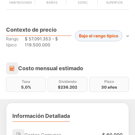
HABITACIONES
BAÑOS
ESTAC.
SUPERFICIE
Contexto de precio
Bajo el rango típico
Rango
$ 57.091.353 - $
típico
119.500.000
Costo mensual estimado
Costo mensual estimado
Tasa
Dividendo
Plazo
5,0%
$236.202
30 años
Información Detallada
Gastos Comunes
$ 60.000