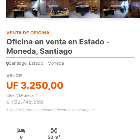
VENTA DE OFICINA
Oficina en venta en Estado -
Moneda, Santiago
Santiago, Estado - Moneda
VALOR
UF 3.250,00
Valor (CLP aprox.)*
$ 132.745.568
* Valor referencial calculado desde el valor original.
0
50 m²