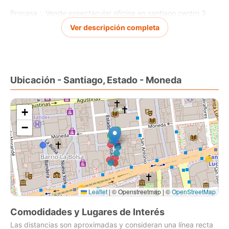
Procasa :. Vende espectacular oficina en santiago centro 3
ambientes privados, ubicación privilegiada , a pasos de metro
Ver descripción completa
universidad de chile
Ubicación - Santiago, Estado - Moneda
+
−
Leaflet
|
© Openstreetmap | ©
OpenStreetMap
Comodidades y Lugares de Interés
Las distancias son aproximadas y consideran una línea recta