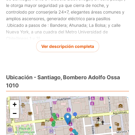
le otorga mayor seguridad ya que cierra de noche, y
controlodo por conserjería 24x7, elegantes áreas comunes y
amplios ascensores, generador eléctrico para pasillos
.Ubicado a pasos de : Bandera; Ahunada; La Bolsa; y calle
Nueva York, a una cuadra del Metro Universidad de
Chile(lineas 1 y 3).
Ver descripción completa
Obra de 1951 de líneas limpias,y uso del hormigón a la vista.
No tiene estacionamiento ni bodega. GG: CC: incluyen agua
fría, conserjería, seguridad, asoe de los espacios comunes.
Fibra óptica disponible para todas las compañías.
Ubicación - Santiago, Bombero Adolfo Ossa
1010
Usos Mixtos: Oficinas, Co Work ;y arriendo turístico permitido
si le instalas duchas La Propiedad consta de 93 metros
cuadrados, hay un 2° departamento estudio disponible a la
+
venta independiente por UF1.500 en conjunto con el de 93
−
metros con descuento . Exento de contribuciones. Todo
eléctrico, otorga mayor seguridad , baños y cocina, piso
ceámico, aire acondicionado,+. DISPONIBILIDAD INMEDIATA.