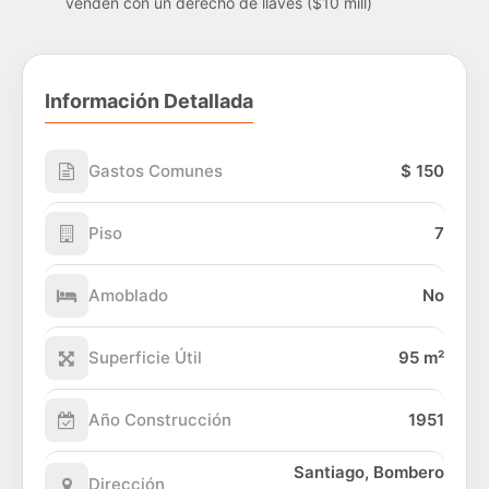
venden con un derecho de llaves ($10 mill)
Información Detallada
Gastos Comunes
$ 150
Piso
7
Amoblado
No
Superficie Útil
95 m²
Año Construcción
1951
Santiago, Bombero
Dirección