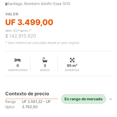
Santiago, Bombero Adolfo Ossa 1010
VALOR
UF 3.499,00
Valor (CLP aprox.)*
$ 142.915.920
* Valor referencial calculado desde el valor original.
0
3
95 m²
HABITACIONES
BAÑOS
SUPERFICIE
Contexto de precio
En rango de mercado
Rango
UF 2.561,22 - UF
típico
3.762,50