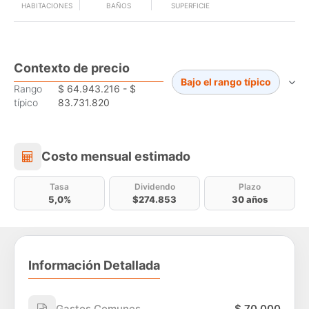
HABITACIONES
BAÑOS
SUPERFICIE
Contexto de precio
Bajo el rango típico
Rango
$ 64.943.216 - $
típico
83.731.820
Costo mensual estimado
Costo mensual estimado
Tasa
Dividendo
Plazo
5,0%
$274.853
30 años
Información Detallada
Gastos Comunes
$ 70.000