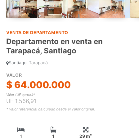
VENTA DE DEPARTAMENTO
Departamento en venta en
Tarapacá, Santiago
Santiago, Tarapacá
VALOR
$ 64.000.000
Valor (UF aprox.)*
UF 1.566,91
* Valor referencial calculado desde el valor original.
1
1
29 m²