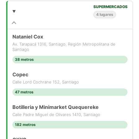
Gimnasio
SUPERMERCADOS
4 lugares
Si compras con nosotros, te brindamos asesoría personalizada
durante todo el proceso.
Más que una corredora, somos Houm.
*Aplican T&C
Nataniel Cox
Av. Tarapacá 1316, Santiago, Región Metropolitana de
Santiago
38 metros
Copec
Calle Lord Cochrane 152, Santiago
47 metros
Botilleria y Minimarket Quequereke
Calle Padre Miguel de Olivares 1410, Santiago
182 metros