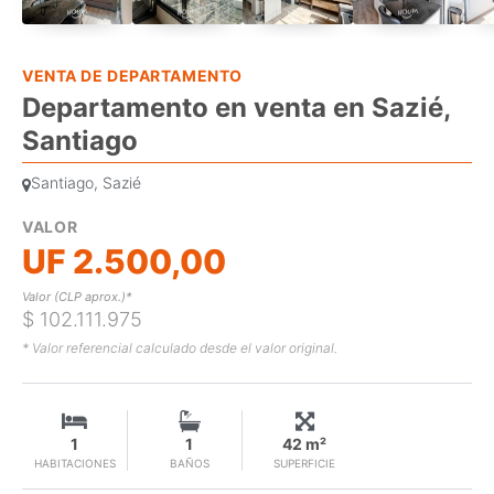
VENTA DE DEPARTAMENTO
Departamento en venta en Sazié,
Santiago
Santiago, Sazié
VALOR
UF 2.500,00
Valor (CLP aprox.)*
$ 102.111.975
* Valor referencial calculado desde el valor original.
1
1
42 m²
HABITACIONES
BAÑOS
SUPERFICIE