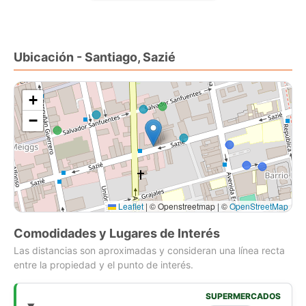
con una superficie construida de 42.00 m y superficie total de
42.00 m.
Ubicación - Santiago, Sazié
Sus principales características son:
1 dormitorio
+
1 baño
−
No Admite mascotas
Año de construcción: 2024
Conexión a lavadora
Además, el inmueble cuenta con las siguientes amenidades:
Leaflet
|
© Openstreetmap | ©
OpenStreetMap
Salón de eventos
Ascensor
Comodidades y Lugares de Interés
Piscina
Las distancias son aproximadas y consideran una línea recta
Gimnasio
entre la propiedad y el punto de interés.
Lavandería
Quincho
SUPERMERCADOS