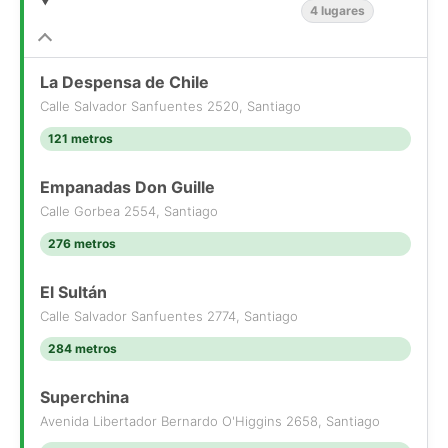
4 lugares
Si compras con nosotros, te brindamos asesoría personalizada
durante todo el proceso.
Más que una corredora, somos Houm.
*Aplican T&C
La Despensa de Chile
Calle Salvador Sanfuentes 2520, Santiago
121 metros
Empanadas Don Guille
Calle Gorbea 2554, Santiago
276 metros
El Sultán
Calle Salvador Sanfuentes 2774, Santiago
284 metros
Superchina
Avenida Libertador Bernardo O'Higgins 2658, Santiago