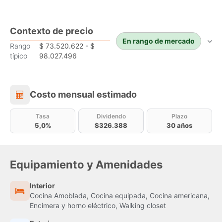
Contexto de precio
En rango de mercado
Rango
$ 73.520.622 - $
típico
98.027.496
Costo mensual estimado
Costo mensual estimado
Tasa
Dividendo
Plazo
5,0%
$326.388
30 años
Equipamiento y Amenidades
Interior
Cocina Amoblada, Cocina equipada, Cocina americana,
Encimera y horno eléctrico, Walking closet