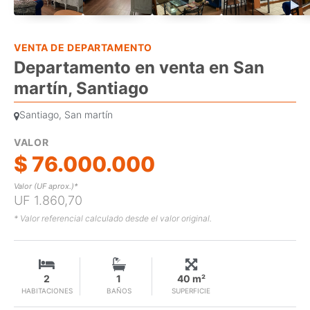
VENTA DE DEPARTAMENTO
Departamento en venta en San
martín, Santiago
Santiago, San martín
VALOR
$ 76.000.000
Valor (UF aprox.)*
UF 1.860,70
* Valor referencial calculado desde el valor original.
2
1
40 m²
HABITACIONES
BAÑOS
SUPERFICIE