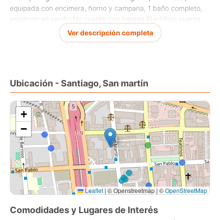
equipada con encimera, horno y campana, 1 baño completo,
escritorio en pasillo.No cuenta con terraza.El edificio cuenta
con piscina, zona patio interior, gimnasio, lavanderia,
Ver descripción completa
estacionamiento de visitas.
Ubicación - Santiago, San martín
+
−
Leaflet
|
© Openstreetmap | ©
OpenStreetMap
Comodidades y Lugares de Interés