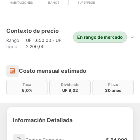
HABITACIONES
BAÑOS
SUPERFICIE
Contexto de precio
En rango de mercado
Rango
UF 1.650,00 - UF
típico
2.200,00
Costo mensual estimado
Costo mensual estimado
Tasa
Dividendo
Plazo
5,0%
UF 9,02
30 años
Información Detallada
Gastos Comunes
$ 64.000