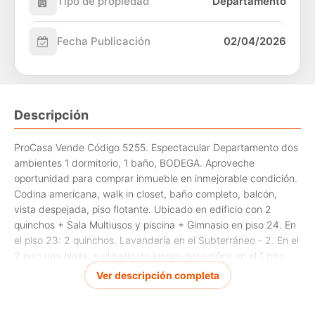
Tipo de propiedad
Departamento
Fecha Publicación
02/04/2026
Descripción
ProCasa Vende Código 5255. Espectacular Departamento dos
ambientes 1 dormitorio, 1 baño, BODEGA. Aproveche
oportunidad para comprar inmueble en inmejorable condición.
Codina americana, walk in closet, baño completo, balcón,
vista despejada, piso flotante. Ubicado en edificio con 2
quinchos + Sala Multiusos y piscina + Gimnasio en piso 24. En
el piso 23: 2 quinchos. Lavandería en el Subterráneo - 2. En el
2 piso una plaza, y el patio de juegos para niños en el 1 piso.
Gastos comunes de $64.000 aprox. Contribuciones solo de la
Ver descripción completa
bodega de $3.000 aprox.