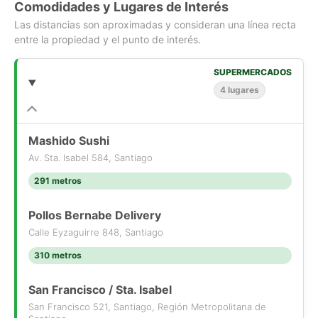
Comodidades y Lugares de Interés
supermercados, teatros, centros médicos, restaurantes y
locales comerciales varios, entre otros.
Las distancias son aproximadas y consideran una línea recta
entre la propiedad y el punto de interés.
Calles cercanas: Carmen, Sta. Isabel y San Francisco.
SUPERMERCADOS
Gastos comunes: $120.000.-
4 lugares
Para más información ver: https://www.corredorpro.cl/todas-
las-propiedades/1133-Departamento-Santiago-Región-
Mashido Sushi
Metropolitana-2-Habitaciones-2-Baños/
Av. Sta. Isabel 584, Santiago
Para una mejor atención, en su consulta favor indicar código
291 metros
interno de propiedad: StgoC_403, y si desea agendar visita
agregar alternativas de días y horarios disponibles.
Pollos Bernabe Delivery
Calle Eyzaguirre 848, Santiago
Si desea conocer el dividendo y el ingreso que necesita
310 metros
(aproximados), puede revisar el siguiente link:
https://www.corredorpro.cl/cotizador-de-hipotecario/
San Francisco / Sta. Isabel
Para mayor información dirigirse a http://www.corredorpro.cl
San Francisco 521, Santiago, Región Metropolitana de