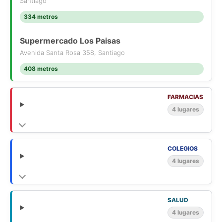
o contáctenos al mail: [Use el formulario de contacto o los
Santiago
medios de contacto disponibles] o al teléfono: [Use el
334 metros
formulario de contacto o los medios de contacto disponibles].
Supermercado Los Paisas
Avenida Santa Rosa 358, Santiago
408 metros
FARMACIAS
4 lugares
COLEGIOS
4 lugares
SALUD
4 lugares