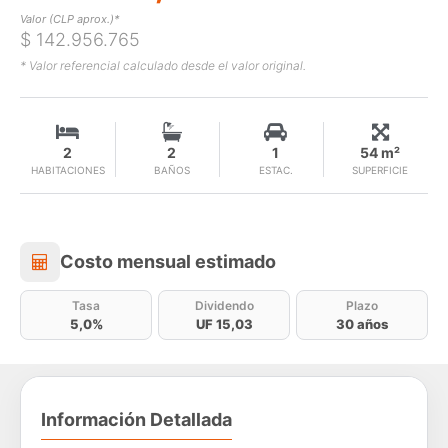
Valor (CLP aprox.)*
$ 142.956.765
* Valor referencial calculado desde el valor original.
2
2
1
54 m²
HABITACIONES
BAÑOS
ESTAC.
SUPERFICIE
Costo mensual estimado
Costo mensual estimado
Tasa
Dividendo
Plazo
5,0%
UF 15,03
30 años
Información Detallada