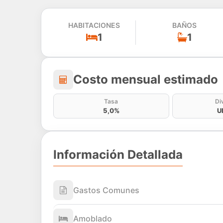
HABITACIONES
BAÑOS
1
1
Costo mensual estima
Costo mensual estimado
Tasa
Di
5,0%
U
Información Detallada
Gastos Comunes
Amoblado