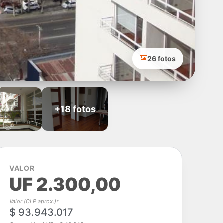
26 fotos
+18 fotos
VALOR
UF 2.300,00
Valor (CLP aprox.)*
$ 93.943.017