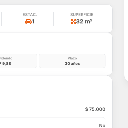
ESTAC.
SUPERFICIE
1
32 m²
do
videndo
Plazo
F 9,88
30 años
$ 75.000
No