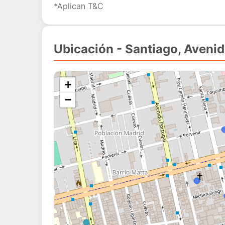
*Aplican T&C
Ubicación - Santiago, Aveni
+
−