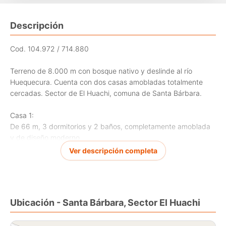
Descripción
Cod. 104.972 / 714.880
Terreno de 8.000 m con bosque nativo y deslinde al río
Huequecura. Cuenta con dos casas amobladas totalmente
cercadas. Sector de El Huachi, comuna de Santa Bárbara.
Casa 1:
De 66 m, 3 dormitorios y 2 baños, completamente amoblada
y de diseño moderno.
Pieza principal con cama king.
Ver descripción completa
Pieza 2 con dos camas.
Pieza 3 con camarote y escritorio en obra.
Living completo con sillón doble, repisas, televisor, estufa a
pellet, aire acondicionado.
Ubicación - Santa Bárbara, Sector El Huachi
Comedor de cuatro sillas.