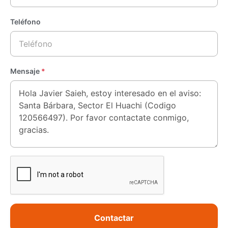
de 2.400 lts y fosa séptica independiente.
Teléfono
Acceso con portón eléctrico.
Dentro de un hermoso entorno natural. Más de 4.000 metros
de bosque nativo, con ejemplares de quillayes, arrayanes,
pitra, roble, quilas, chilcos y especies nativas propias del
Mensaje
*
bosque cordillerano de esta zona.
A pocos kilómetros de: Cervecería Huequecura, puente
colgante Huequecura, mirador Huequecura y embalse
Angostura; Museo Pewenche de Alto Bío-Bío, mirador lago
central Pangue, santuario Sor Teresa Aguas Blancas.
Propiedad con toda la documentación al día.
Opción de compra sin amoblar.
Estamos atentos a tus dudas o a agendar tu visita.
Contactar