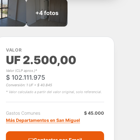
+4 fotos
VALOR
UF 2.500,00
Valor (CLP aprox.)*
$ 102.111.975
Conversión: 1 UF = $ 40.845
* Valor calculado a partir del valor original, solo referencial.
Gastos Comunes
$ 45.000
Más Departamentos en San Miguel