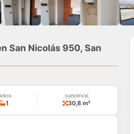
n San Nicolás 950, San
AÑOS
SUPERFICIE
1
30,8 m²
do