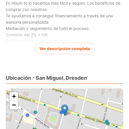
En Houm te lo hacemos más fácil y seguro. Los beneficios de
comprar con nosotros:
Te ayudamos a conseguir financiamiento a través de una
asesoría personalizada
Mediación y seguimiento de todo el proceso
Comisión del 2% + IVA
Solo te preocupas de las firmas!
Ver descripción completa
Casa en venta, ubicada en la comuna de San Miguel, con una
superficie construida de 190.00 m y superficie total de 437.00
m.
Ubicación - San Miguel, Dresden
Sus principales características son:
5 dormitorios
+
2 baños
−
Admite mascotas
3 estacionamientos
Año de construcción: 1985
Conexión a lavadora