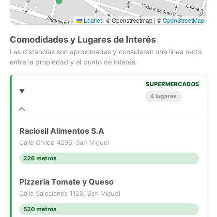
Bodega
Leaflet
|
© Openstreetmap | ©
OpenStreetMap
Además, el inmueble cuenta con las siguientes amenidades:
Comodidades y Lugares de Interés
Piscina
Las distancias son aproximadas y consideran una línea recta
entre la propiedad y el punto de interés.
Si compras con nosotros, te brindamos asesoría personalizada
durante todo el proceso.
SUPERMERCADOS
Más que una corredora, somos Houm.
4 lugares
*Aplican T&C
Raciosil Alimentos S.A
Calle Chiloé 4296, San Miguel
226 metros
Pizzería Tomate y Queso
Calle Salesianos 1128, San Miguel
520 metros