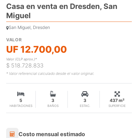
Casa en venta en Dresden, San
Miguel
San Miguel, Dresden
VALOR
UF 12.700,00
Valor (CLP aprox.)*
$ 518.728.833
* Valor referencial calculado desde el valor original.
5
3
3
437 m²
HABITACIONES
BAÑOS
ESTAC.
SUPERFICIE
Costo mensual estimado
Costo mensual estimado