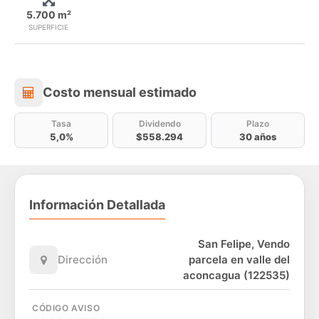
5.700 m²
SUPERFICIE
Costo mensual estimado
Costo mensual estimado
Tasa
Dividendo
Plazo
5,0%
$558.294
30 años
Información Detallada
San Felipe, Vendo
Dirección
parcela en valle del
aconcagua (122535)
CÓDIGO AVISO