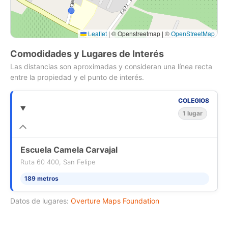
natural único.
Ubicación: Sector Tierras Blancas, con espectacular vista al
Leaflet
|
© Openstreetmap | ©
OpenStreetMap
Valle del Aconcagua, cercano a San Felipe y alrededores.
Una oportunidad única para vivir o invertir en un entorno
Comodidades y Lugares de Interés
incomparable. Contáctame para más información o coordinar
Las distancias son aproximadas y consideran una línea recta
una visita.
entre la propiedad y el punto de interés.
en un área próspera y en constante desarrollo.
Por tan solo CLP 130,000,000, haga suyo este refugio de
tranquilidad y confort inolvidable. Contáctenos para más
COLEGIOS
detalles y descubra cómo esta parcela puede transformarse
1 lugar
en su próximo hogar ideal!
Escuela Camela Carvajal
Ruta 60 400, San Felipe
189 metros
Datos de lugares:
Overture Maps Foundation