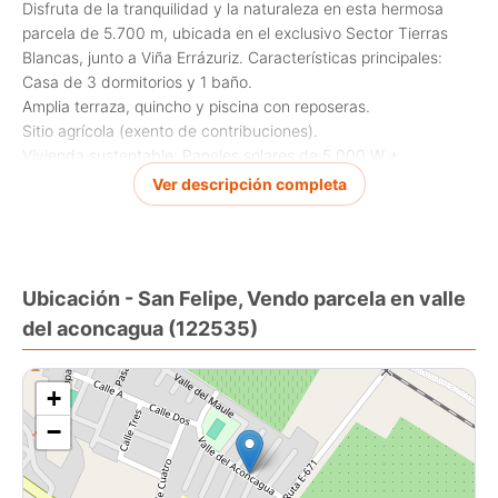
Disfruta de la tranquilidad y la naturaleza en esta hermosa
parcela de 5.700 m, ubicada en el exclusivo Sector Tierras
Blancas, junto a Viña Errázuriz. Características principales:
Casa de 3 dormitorios y 1 baño.
Amplia terraza, quincho y piscina con reposeras.
Sitio agrícola (exento de contribuciones).
Vivienda sustentable: Paneles solares de 5.000 W +
generador de respaldo de 5.000 W.
Ver descripción completa
Agua potable mediante estanque de 5.000 m con sistema de
bomba.
Aguas separadas para sanitarios y lavado.
Bodega pequeña incluida.
Ubicación - San Felipe, Vendo parcela en valle
Excelente conexión telefónica y señal directa.
del aconcagua (122535)
Cuenta con 2 niveles de plataformas listas para construcción.
Excavación ya realizada para piscina.
Amoblada, con calefont y lista para llegar e instalarte. Ideal
+
para quienes buscan descanso, contacto con la naturaleza y
un estilo de vida sustentable, a minutos de los principales
−
accesos de la zona.
Un lugar tranquilo, perfecto para relajarse, meditar y
desconectarse del estrés diario, rodeado de un entorno