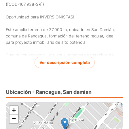
{[COD-107.938-SR]}
Oportunidad para INVERSIONISTAS!
Este amplio terreno de 27.000 m, ubicado en San Damián,
comuna de Rancagua, formación del terreno regular, ideal
para proyecto inmobiliario de alto potencial.
Cuenta con acceso a luz y agua, además de derechos de
agua, lo que garantiza factibilidad para distintos tipos de
Ver descripción completa
desarrollo.
Su tamaño y características la convierten en una excelente
inversión en una zona con proyección de amplio crecimiento.
Ubicación - Rancagua, San damian
CARACTERÍSTICAS
- Año 2014
+
- 27000 m2
−
- Factibilidad de luz y agua
- Derechos de agua