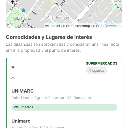
- Densidad máxima 650 habitantes
- Altura máxima 28 metros
- Constructibilidad 0.8
- Ocupacion de suelo 0.2
Leaflet
|
© Openstreetmap | ©
OpenStreetMap
Comodidades y Lugares de Interés
Las distancias son aproximadas y consideran una línea recta
entre la propiedad y el punto de interés.
SUPERMERCADOS
4 lugares
UNIMARC
Calle Doctor Agusto Figueroa 103, Rancagua
293 metros
Unimarc
Miguel Ramírez 1420, Rancagua