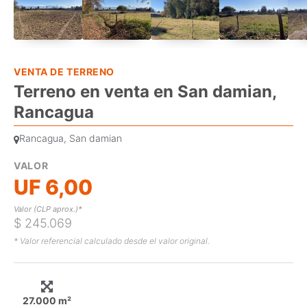
VENTA DE TERRENO
Terreno en venta en San damian,
Rancagua
Rancagua, San damian
VALOR
UF 6,00
Valor (CLP aprox.)*
$ 245.069
* Valor referencial calculado desde el valor original.
27.000 m²