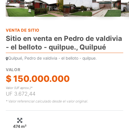
VENTA DE SITIO
Sitio en venta en Pedro de valdivia
- el belloto - quilpue., Quilpué
Quilpué, Pedro de valdivia - el belloto - quilpue.
VALOR
$ 150.000.000
Valor (UF aprox.)*
UF 3.672,44
* Valor referencial calculado desde el valor original.
474 m²