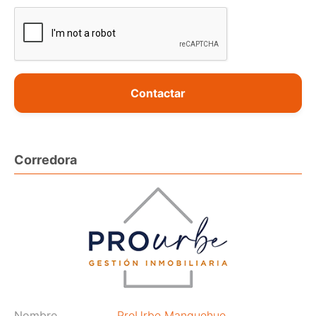
Contactar
Corredora
Nombre
ProUrbe Manquehue