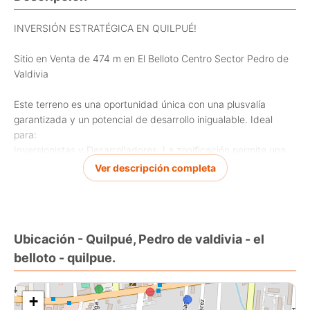
INVERSIÓN ESTRATÉGICA EN QUILPUÉ!
Sitio en Venta de 474 m en El Belloto Centro Sector Pedro de
Valdivia
Este terreno es una oportunidad única con una plusvalía
garantizada y un potencial de desarrollo inigualable. Ideal
para:
Inversionistas y Desarrolladores: La zonificación permite una
amplia gama de proyectos residenciales, comerciales y de
Ver descripción completa
servicios.
Quienes Sueñan con Construir: Ubicado en un barrio seguro,
consolidado y con una excelente calidad de vecindario.
VENTAJA FINANCIERA ÚNICA
Ubicación - Quilpué, Pedro de valdivia - el
belloto - quilpue.
El valor del metro cuadrado del sitio está por debajo de las 10
U.F., siendo notablemente más bajo que el promedio del
sector, el cual se transa entre 12 y 16 U.F..2
+