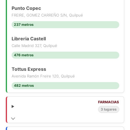
Residencial: Vivienda, Hospedaje, Hogares de acogida.
Locales Comerciales, Centros de Salud, Establecimientos de
Punto Copec
Educación, Servicios Públicos y Privados.
FREIRE, GOMEZ CARREÑO S/N, Quilpué
Superficie Total: 474 m.1
237 metros
Precio: $155.000.000.
Construcciones Existentes (en estado regular): Casa de 77 m
Libreria Castell
(3 dormitorios, 1 baño) y bodega exterior con medio baño.
Contáctanos hoy mismo para más información y coordina una
Calle Madrid 327, Quilpué
visita.
476 metros
No dejes pasar esta inversión con futuro asegurado!
Tottus Express
Avenida Ramón Freire 120, Quilpué
482 metros
FARMACIAS
3 lugares