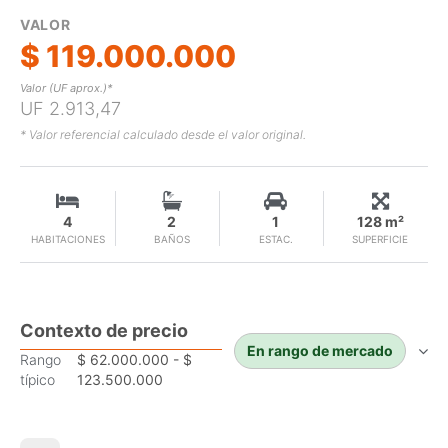
VALOR
$ 119.000.000
Valor (UF aprox.)*
UF 2.913,47
* Valor referencial calculado desde el valor original.
4
2
1
128 m²
HABITACIONES
BAÑOS
ESTAC.
SUPERFICIE
Contexto de precio
En rango de mercado
Rango
$ 62.000.000 - $
típico
123.500.000