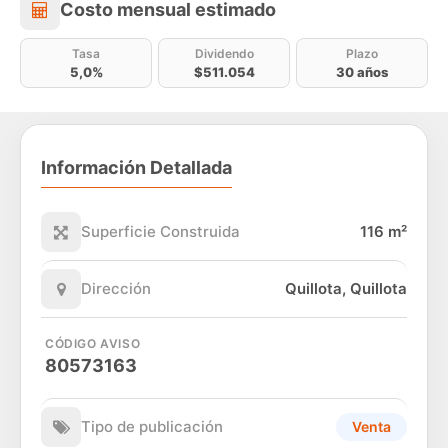
Costo mensual estimado
Costo mensual estimado
Tasa
Dividendo
Plazo
5,0%
$511.054
30 años
Información Detallada
Superficie Construida
116 m²
Dirección
Quillota, Quillota
CÓDIGO AVISO
80573163
Tipo de publicación
Venta