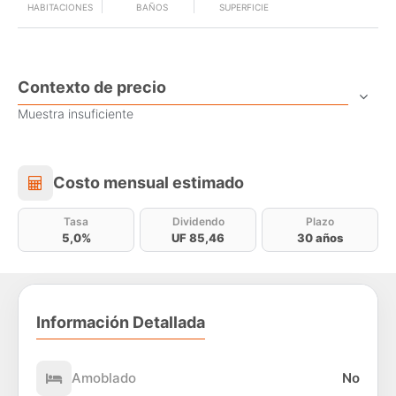
HABITACIONES
BAÑOS
SUPERFICIE
Contexto de precio
Muestra insuficiente
Costo mensual estimado
Costo mensual estimado
Tasa
Dividendo
Plazo
5,0%
UF 85,46
30 años
Información Detallada
Amoblado
No