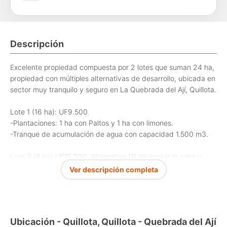
Descripción
Excelente propiedad compuesta por 2 lotes que suman 24 ha,
propiedad con múltiples alternativas de desarrollo, ubicada en
sector muy tranquilo y seguro en La Quebrada del Ají, Quillota.
Lote 1 (16 ha): UF9.500
-Plantaciones: 1 ha con Paltos y 1 ha con limones.
-Tranque de acumulación de agua con capacidad 1.500 m3.
Lote 2 (8 ha):UF15.500, Alternativa (1) de excluir la casa y
7.633 m2 de terreno, Lote 2 quedaría de 74.104 m2 en valor
Ver descripción completa
de UF5.000. Alternativa (2) sólo casa y 7.633 m2 de terreno
con valor de UF10.500.
-Plantaciones: 1 ha con Paltos y 1/2 ha con naranjos.
-Construcciones:Casa Principal: 180 m2 en construcción de
Ubicación - Quillota, Quillota - Quebrada del Ají
Metalcon, termopaneles, piscina, gran quincho. En primer piso