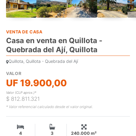
VENTA DE CASA
Casa en venta en Quillota -
Quebrada del Ají, Quillota
Quillota, Quillota - Quebrada del Ají
VALOR
UF 19.900,00
Valor (CLP aprox.)*
$ 812.811.321
* Valor referencial calculado desde el valor original.
4
3
240.000 m²