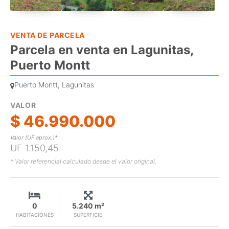
VENTA DE PARCELA
Parcela en venta en Lagunitas,
Puerto Montt
Puerto Montt, Lagunitas
VALOR
$ 46.990.000
Valor (UF aprox.)*
UF 1.150,45
* Valor referencial calculado desde el valor original.
0
5.240 m²
HABITACIONES
SUPERFICIE