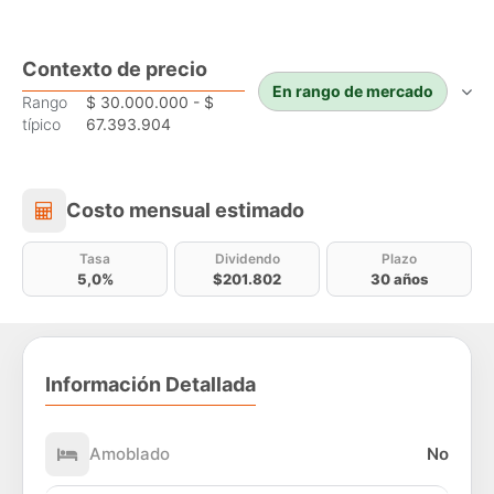
Contexto de precio
En rango de mercado
Rango
$ 30.000.000 - $
típico
67.393.904
Costo mensual estimado
Costo mensual estimado
Tasa
Dividendo
Plazo
5,0%
$201.802
30 años
Información Detallada
Amoblado
No