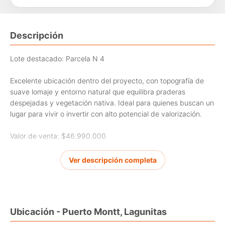
Descripción
Lote destacado: Parcela N 4
Excelente ubicación dentro del proyecto, con topografía de
suave lomaje y entorno natural que equilibra praderas
despejadas y vegetación nativa. Ideal para quienes buscan un
lugar para vivir o invertir con alto potencial de valorización.
Valor de venta: $46.990.000
Oferta especial por pago al contado: $42.990.000
Ver descripción completa
Ubicación privilegiada:
A solo 7 km del centro de Puerto Montt, con acceso expedito
Ubicación - Puerto Montt, Lagunitas
a servicios urbanos.