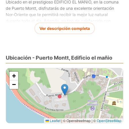
Ubicado en el prestigioso EDIFICIO EL MAÑIO, en la comuna
de Puerto Montt, disfrutarás de una excelente orientación
Nor-Oriente que te permitirá recibir la mejor luz natural
durante todo el día. Además, su tipo de calefacción con
radiadores te mantendrá cálido en los días más fríos del año.
Ver descripción completa
Su estilo clásico le brinda un toque de elegancia y distinción,
convirtiéndolo en el lugar perfecto para crear nuevos
recuerdos. No dejes pasar esta oportunidad única de adquirir
Ubicación - Puerto Montt, Edificio el mañio
este maravilloso departamento por tan solo Pesos
$270.000.000. Contáctanos y agenda tu visita hoy mismo!
+
−
Leaflet
|
© Openstreetmap | ©
OpenStreetMap