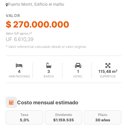
Puerto Montt, Edificio el mañio
VALOR
$ 270.000.000
Valor (UF aprox.)*
UF 6.610,39
* Valor referencial calculado desde el valor original.
4
3
1
115,48 m²
HABITACIONES
BAÑOS
ESTAC.
SUPERFICIE
Costo mensual estimado
Costo mensual estimado
Tasa
Dividendo
Plazo
5,0%
$1.159.535
30 años