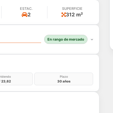
ESTAC.
SUPERFICIE
2
312 m²
En rango de mercado
do
videndo
Plazo
 23,62
30 años