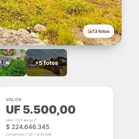
13 fotos
+5 fotos
VALOR
UF 5.500,00
Valor (CLP aprox.)*
$ 224.646.345
Conversión: 1 UF = $ 40.845