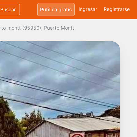
Ingresar
Registrarse
Buscar
Publica gratis
rto montt (95950), Puerto Montt