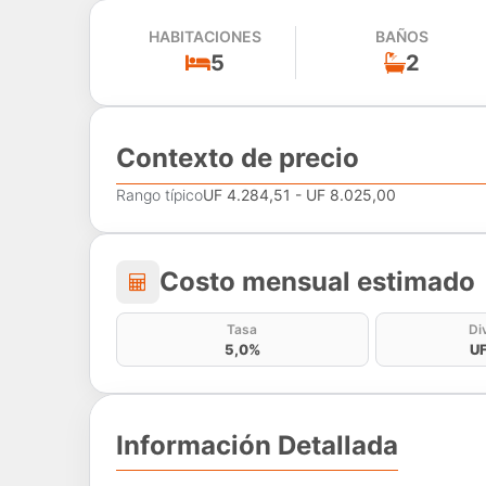
HABITACIONES
BAÑOS
5
2
Contexto de precio
Rango típico
UF 4.284,51 - UF 8.025,00
Costo mensual estima
Costo mensual estimado
Tasa
Di
5,0%
UF
Información Detallada