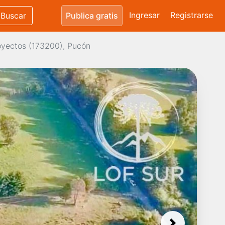
Ingresar
Registrarse
Buscar
Publica gratis
oyectos (173200), Pucón