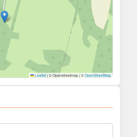
Leaflet
|
© Openstreetmap | ©
OpenStreetMap