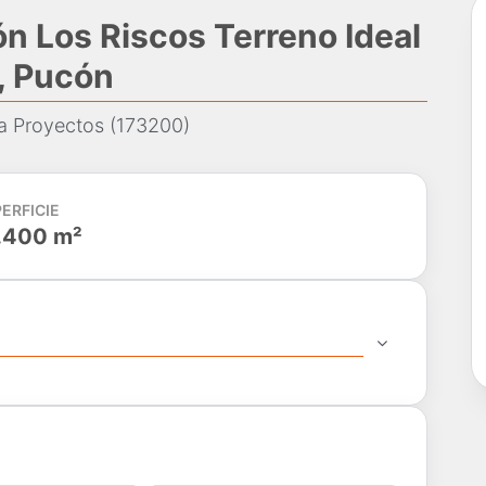
n Los Riscos Terreno Ideal
, Pucón
ra Proyectos (173200)
ERFICIE
.400 m²
do