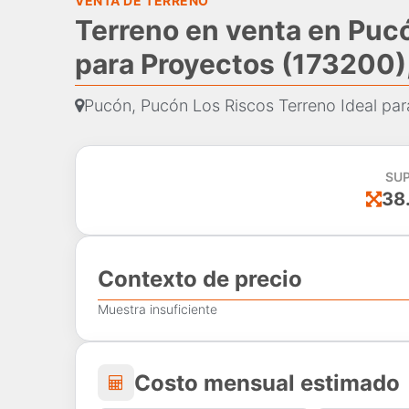
VENTA DE TERRENO
Terreno en venta en Pucó
para Proyectos (173200)
Pucón, Pucón Los Riscos Terreno Ideal pa
SUP
38
Contexto de precio
Muestra insuficiente
Costo mensual estima
Costo mensual estimado