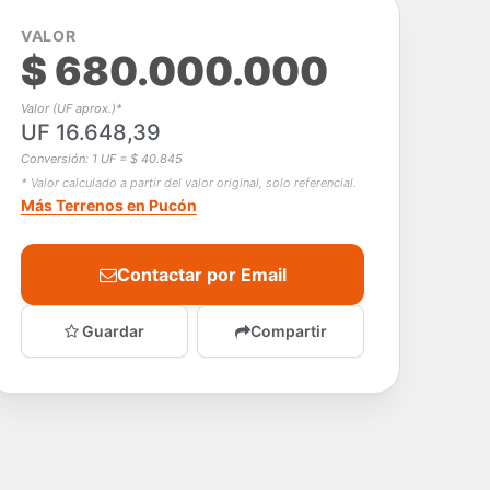
VALOR
$ 680.000.000
Valor (UF aprox.)*
UF 16.648,39
Conversión: 1 UF = $ 40.845
* Valor calculado a partir del valor original, solo referencial.
Más Terrenos en Pucón
Contactar por Email
Guardar
Compartir