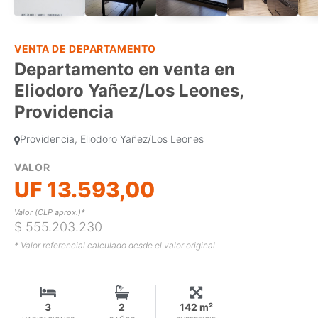
VENTA DE DEPARTAMENTO
Departamento en venta en
Eliodoro Yañez/Los Leones,
Providencia
Providencia, Eliodoro Yañez/Los Leones
VALOR
UF 13.593,00
Valor (CLP aprox.)*
$ 555.203.230
* Valor referencial calculado desde el valor original.
3
2
142 m²