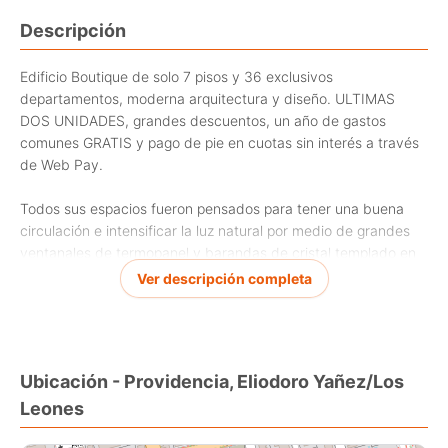
Descripción
Edificio Boutique de solo 7 pisos y 36 exclusivos
departamentos, moderna arquitectura y diseño. ULTIMAS
DOS UNIDADES, grandes descuentos, un año de gastos
comunes GRATIS y pago de pie en cuotas sin interés a través
de Web Pay.
Todos sus espacios fueron pensados para tener una buena
circulación e intensificar la luz natural por medio de grandes
ventanales de termopanel y barandas de cristal templado en
terrazas. Posee equipamiento de primer nivel en cocinas y
Ver descripción completa
baños.
Lo rodean cafés, parques, restaurantes, bancos,
supermercados, farmacias, plazas, ciclovías y todo lo que
Ubicación - Providencia, Eliodoro Yañez/Los
necesitas. Espacios que dan vida a un entorno privilegiado y
Leones
que hacen aún más agradable vivir en este lugar.