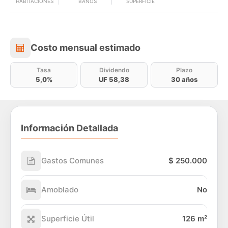
HABITACIONES
BAÑOS
SUPERFICIE
Costo mensual estimado
Costo mensual estimado
Tasa
Dividendo
Plazo
5,0%
UF 58,38
30 años
Información Detallada
Gastos Comunes
$ 250.000
Amoblado
No
Superficie Útil
126 m²