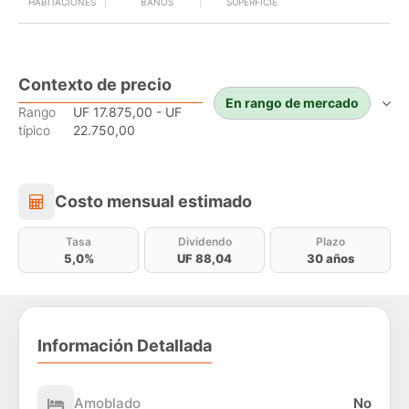
HABITACIONES
BAÑOS
SUPERFICIE
Contexto de precio
En rango de mercado
Rango
UF 17.875,00 - UF
típico
22.750,00
Costo mensual estimado
Costo mensual estimado
Tasa
Dividendo
Plazo
5,0%
UF 88,04
30 años
Información Detallada
Amoblado
No