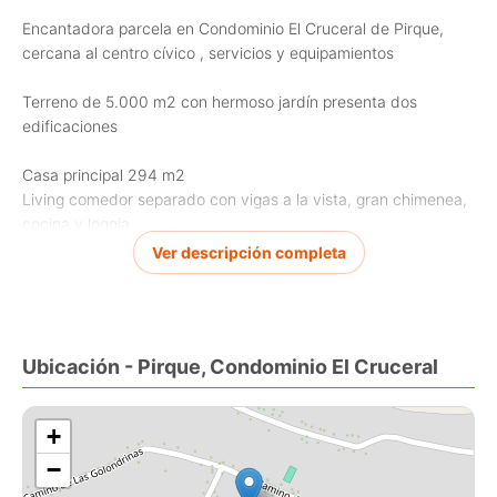
Encantadora parcela en Condominio El Cruceral de Pirque,
cercana al centro cívico , servicios y equipamientos
Terreno de 5.000 m2 con hermoso jardín presenta dos
edificaciones
Casa principal 294 m2
Living comedor separado con vigas a la vista, gran chimenea,
cocina y loggia,
Presenta 4 dormitorios + 5 baños + (principal en suite con
Ver descripción completa
gran walking closet) gran sala de estar o quinto dormitorio
Ventanas termo panel, calefacción central
Cabaña 83 m2
Ubicación - Pirque, Condominio El Cruceral
Recibos, terraza, cocina, 1 dormitorio , 1 baño
+
−