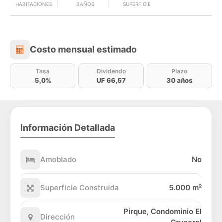
HABITACIONES
BAÑOS
SUPERFICIE
Costo mensual estimado
Costo mensual estimado
Tasa
Dividendo
Plazo
5,0%
UF 66,57
30 años
Información Detallada
Amoblado
No
Superficie Construida
5.000 m²
Pirque, Condominio El
Dirección