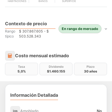
HABITACIONES
BAÑOS
SUPERFICIE
Contexto de precio
En rango de mercado
Rango
$ 307.867.605 - $
típico
503.528.343
Costo mensual estimado
Costo mensual estimado
Tasa
Dividendo
Plazo
5,0%
$1.460.155
30 años
Información Detallada
Amoblado
No